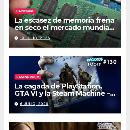
HARDWARE
La escasez de memoria frena
en seco el mercado mundial
de PCs
10 JULIO, 2026
GAMING ROOM
La cagada de PlayStation,
GTA VI y la Steam Machine –
Gaming Room #130
6 JULIO, 2026