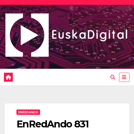
Saltar
al
contenido
ENREDANDO
EnRedAndo 831