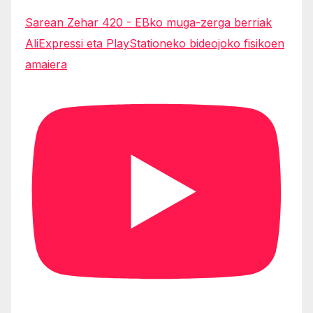
Sarean Zehar 420 - EBko muga-zerga berriak
AliExpressi eta PlayStationeko bideojoko fisikoen
amaiera