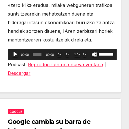
«zero klik» eredua, milaka webguneren trafikoa
suntsitzearekin mehatxatzen duena eta
bideragarritasun ekonomikoari buruzko zalantza
handiak sortzen dituena, IAren zerbitzari horiek
mantentzearen kostu itzelak direla eta.
Reproductor
Utiliza
.5x
1x
1.5x
2x
00:00
00:00
de
las
Podcast:
Reproducir en una nueva ventana
|
audio
teclas
Descargar
de
flecha
arriba/abajo
para
GOOGLE
aumentar
Google cambia su barra de
o