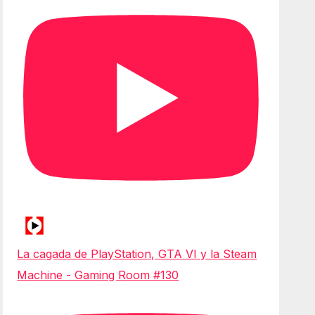
La cagada de PlayStation, GTA VI y la Steam
Machine - Gaming Room #130