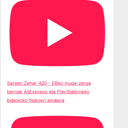
Sarean Zehar 420 - EBko muga-zerga
berriak AliExpressi eta PlayStationeko
bideojoko fisikoen amaiera