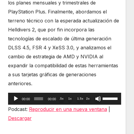
los planes mensuales y trimestrales de
PlayStation Plus. Finalmente, abordamos el
terreno técnico con la esperada actualización de
Helldivers 2, que por fin incorpora las
tecnologías de escalado de última generación
DLSS 4.5, FSR 4 y XeSS 3.0, y analizamos el
cambio de estrategia de AMD y NVIDIA al
expandir la compatibilidad de estas herramientas
a sus tarjetas gráficas de generaciones
anteriores.
Reproductor
Utiliza
.5x
1x
1.5x
2x
00:00
00:00
de
las
Podcast:
Reproducir en una nueva ventana
|
audio
teclas
Descargar
de
flecha