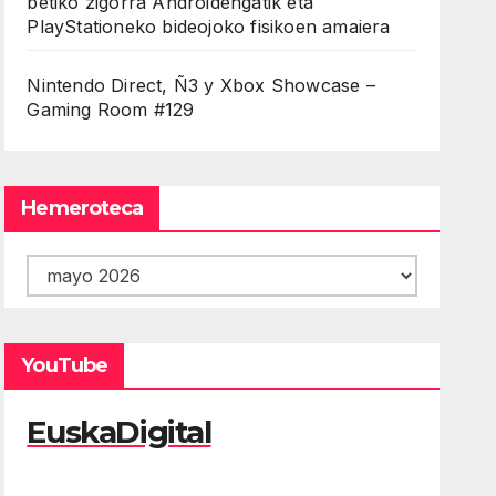
betiko zigorra Androidengatik eta
PlayStationeko bideojoko fisikoen amaiera
Nintendo Direct, Ñ3 y Xbox Showcase –
Gaming Room #129
Hemeroteca
Hemeroteca
YouTube
EuskaDigital