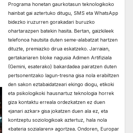
Programa honetan gaurkotasun teknologikoko
hainbat gai aztertuko ditugu, SMS eta WhatsApp
bidezko iruzurren gorakadari buruzko
ohartarazpen batekin hasita. Bertan, gaizkileek
telefonoa hautsita duten seme-alabatzat hartzen
dituzte, premiazko dirua eskatzeko. Jarraian,
gertakariaren bloke nagusia Adimen Artifiziala
(Gemini, esaterako) bakardadea pairatzen duten
pertsonentzako lagun-tresna gisa nola erabiltzen
den sakon eztabaidatzeari ekingo diogu, etikoki
eta psikologikoki hausnartuz teknologia horrek
giza kontaktu erreala ordezkatzen ez duen
«janari azkar» gisa jokatzen duen ala ez, eta
kontzeptu soziologikoak aztertuz, hala nola
«bateria sozialaren» agortzea. Ondoren, Europar