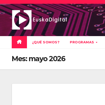
Saltar
al
contenido
¿QUÉ SOMOS?
PROGRAMAS
Mes:
mayo 2026