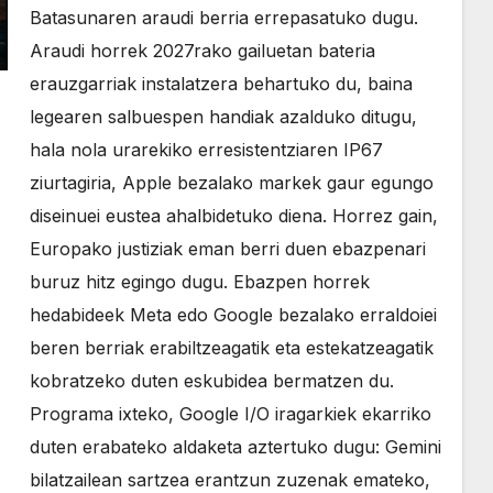
Batasunaren araudi berria errepasatuko dugu.
Araudi horrek 2027rako gailuetan bateria
erauzgarriak instalatzera behartuko du, baina
legearen salbuespen handiak azalduko ditugu,
hala nola urarekiko erresistentziaren IP67
ziurtagiria, Apple bezalako markek gaur egungo
diseinuei eustea ahalbidetuko diena. Horrez gain,
Europako justiziak eman berri duen ebazpenari
buruz hitz egingo dugu. Ebazpen horrek
hedabideek Meta edo Google bezalako erraldoiei
beren berriak erabiltzeagatik eta estekatzeagatik
kobratzeko duten eskubidea bermatzen du.
Programa ixteko, Google I/O iragarkiek ekarriko
duten erabateko aldaketa aztertuko dugu: Gemini
bilatzailean sartzea erantzun zuzenak emateko,