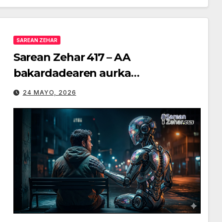
arriba/abajo
para
SAREAN ZEHAR
aumentar
Sarean Zehar 417 – AA
o
bakardadearen aurka
disminuir
erabiltzearen arriskua, baterien
el
24 MAYO, 2026
volumen.
legea eta Googleren bilaketak klik
egin gabe