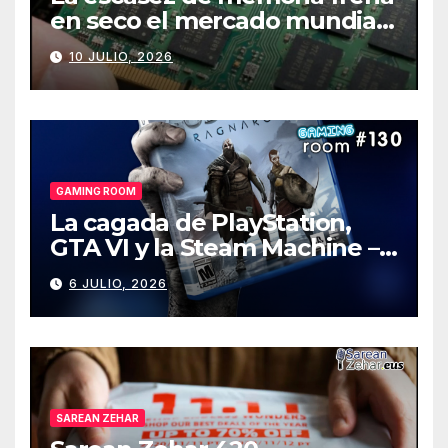
en seco el mercado mundial
de PCs
10 JULIO, 2026
GAMING ROOM
La cagada de PlayStation,
GTA VI y la Steam Machine –
Gaming Room #130
6 JULIO, 2026
SAREAN ZEHAR