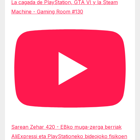
La cagada de PlayStation, GTA VI y la Steam
Machine - Gaming Room #130
Sarean Zehar 420 - EBko muga-zerga berriak
AliExpressi eta PlayStationeko bideojoko fisikoen