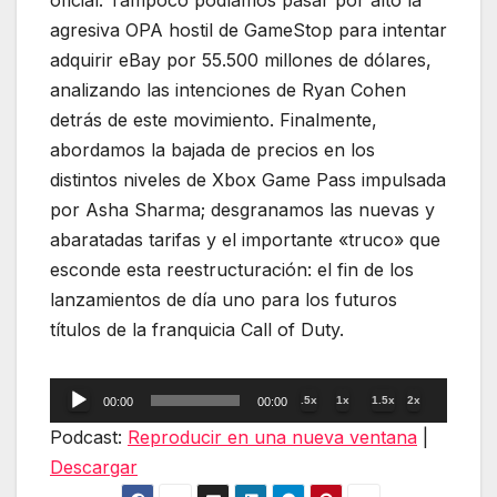
oficial. Tampoco podíamos pasar por alto la
agresiva OPA hostil de GameStop para intentar
adquirir eBay por 55.500 millones de dólares,
analizando las intenciones de Ryan Cohen
detrás de este movimiento. Finalmente,
abordamos la bajada de precios en los
distintos niveles de Xbox Game Pass impulsada
por Asha Sharma; desgranamos las nuevas y
abaratadas tarifas y el importante «truco» que
esconde esta reestructuración: el fin de los
lanzamientos de día uno para los futuros
títulos de la franquicia Call of Duty.
Reproductor
.5x
1x
1.5x
2x
00:00
00:00
de
Podcast:
Reproducir en una nueva ventana
|
audio
Descargar