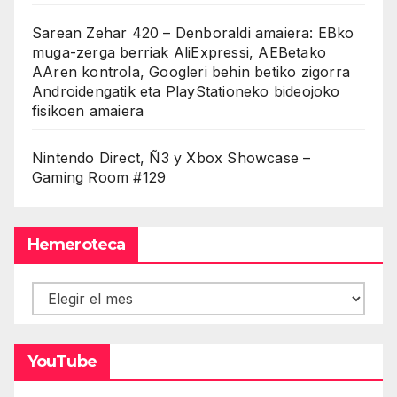
Sarean Zehar 420 – Denboraldi amaiera: EBko
muga-zerga berriak AliExpressi, AEBetako
AAren kontrola, Googleri behin betiko zigorra
Androidengatik eta PlayStationeko bideojoko
fisikoen amaiera
Nintendo Direct, Ñ3 y Xbox Showcase –
Gaming Room #129
Hemeroteca
Hemeroteca
YouTube