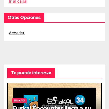
Ir al canal
Otras Opciones
Acceder
Te puede interesar
EUSKADI
Euskal Encounter llega a su