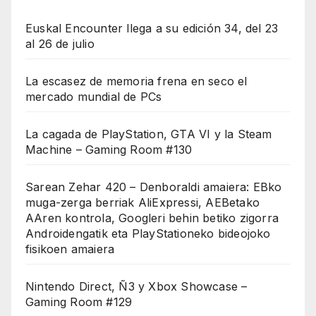
Euskal Encounter llega a su edición 34, del 23
al 26 de julio
La escasez de memoria frena en seco el
mercado mundial de PCs
La cagada de PlayStation, GTA VI y la Steam
Machine – Gaming Room #130
Sarean Zehar 420 – Denboraldi amaiera: EBko
muga-zerga berriak AliExpressi, AEBetako
AAren kontrola, Googleri behin betiko zigorra
Androidengatik eta PlayStationeko bideojoko
fisikoen amaiera
Nintendo Direct, Ñ3 y Xbox Showcase –
Gaming Room #129