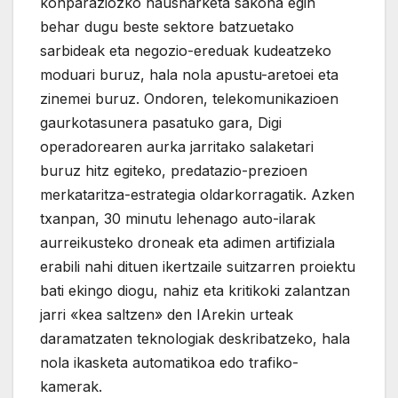
konparaziozko hausnarketa sakona egin
behar dugu beste sektore batzuetako
sarbideak eta negozio-ereduak kudeatzeko
moduari buruz, hala nola apustu-aretoei eta
zinemei buruz. Ondoren, telekomunikazioen
gaurkotasunera pasatuko gara, Digi
operadorearen aurka jarritako salaketari
buruz hitz egiteko, predatazio-prezioen
merkataritza-estrategia oldarkorragatik. Azken
txanpan, 30 minutu lehenago auto-ilarak
aurreikusteko droneak eta adimen artifiziala
erabili nahi dituen ikertzaile suitzarren proiektu
bati ekingo diogu, nahiz eta kritikoki zalantzan
jarri «kea saltzen» den IArekin urteak
daramatzaten teknologiak deskribatzeko, hala
nola ikasketa automatikoa edo trafiko-
kamerak.