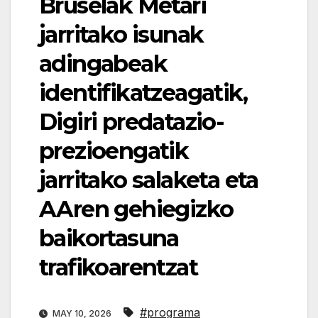
Bruselak Metari
jarritako isunak
adingabeak
identifikatzeagatik,
Digiri predatazio-
prezioengatik
jarritako salaketa eta
AAren gehiegizko
baikortasuna
trafikoarentzat
#programa
MAY 10, 2026