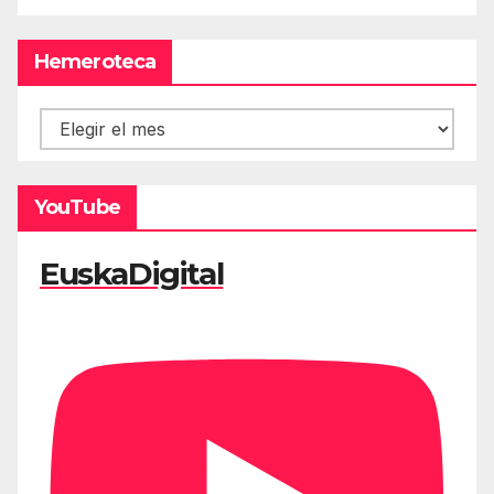
Hemeroteca
Hemeroteca
YouTube
EuskaDigital