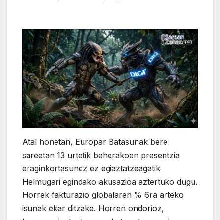
Atal honetan, Europar Batasunak bere
sareetan 13 urtetik beherakoen presentzia
eraginkortasunez ez egiaztatzeagatik
Helmugari egindako akusazioa aztertuko dugu.
Horrek fakturazio globalaren % 6ra arteko
isunak ekar ditzake. Horren ondorioz,