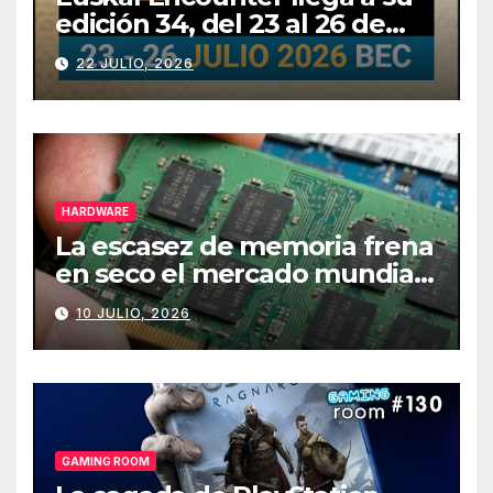
edición 34, del 23 al 26 de
julio
22 JULIO, 2026
HARDWARE
La escasez de memoria frena
en seco el mercado mundial
de PCs
10 JULIO, 2026
GAMING ROOM