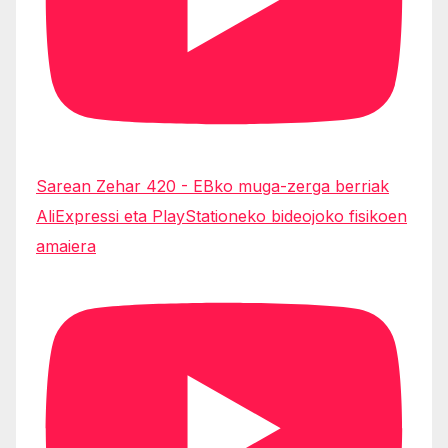
Sarean Zehar 420 - EBko muga-zerga berriak
AliExpressi eta PlayStationeko bideojoko fisikoen
amaiera