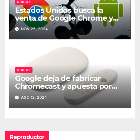
GOOGLE
Estados Unidos busca la
venta de Google Chrome y
Android
NOV 25, 2024
GOOGLE
Google deja de fabricar
Chromecast y apuesta por
Google TV Streamer
AGO 12, 2024
Reproductor