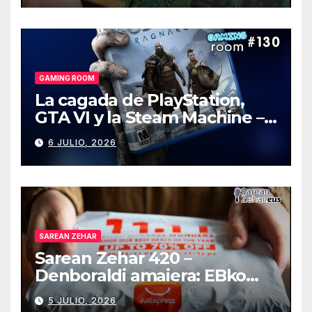
GAMING ROOM
La cagada de PlayStation,
GTA VI y la Steam Machine –
Gaming Room #130
6 JULIO, 2026
SAREAN ZEHAR
Sarean Zehar 420 –
Denboraldi amaiera: EBko
muga-zerga berriak
5 JULIO, 2026
AliExpressi, AEBetako AAren