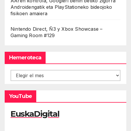
AAren kontrola, Googleri behin betiko zigorra
Androidengatik eta PlayStationeko bideojoko
fisikoen amaiera
Nintendo Direct, Ñ3 y Xbox Showcase –
Gaming Room #129
Hemeroteca
Hemeroteca
YouTube
EuskaDigital