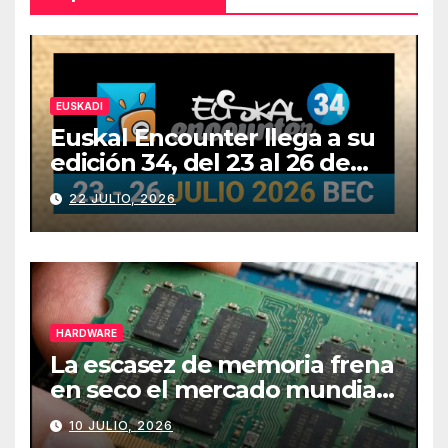
EUSKADI
Euskal Encounter llega a su
edición 34, del 23 al 26 de
julio
22 JULIO, 2026
HARDWARE
La escasez de memoria frena
en seco el mercado mundial
de PCs
10 JULIO, 2026