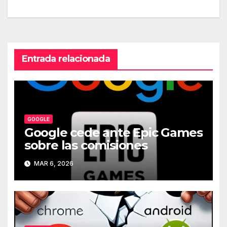
de
entradas
Entrada relacionada
GOOGLE
Google cede ante Epic Games
sobre las comisiones
MAR 6, 2026