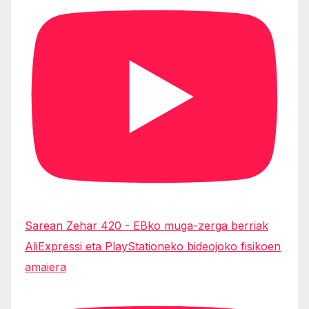
Sarean Zehar 420 - EBko muga-zerga berriak
AliExpressi eta PlayStationeko bideojoko fisikoen
amaiera