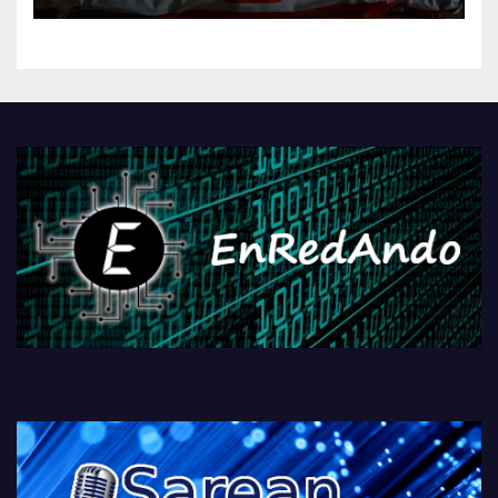
kontrola, Googleri behin
betiko zigorra
Androidengatik eta
PlayStationeko bideojoko
fisikoen amaiera