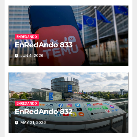
ENREDANDO
EnRedAndo 833
JUN 4, 2026
ENREDANDO
EnRedAndo 832
MAY 21, 2026