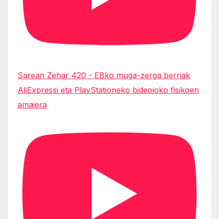
Sarean Zehar 420 - EBko muga-zerga berriak
AliExpressi eta PlayStationeko bideojoko fisikoen
amaiera