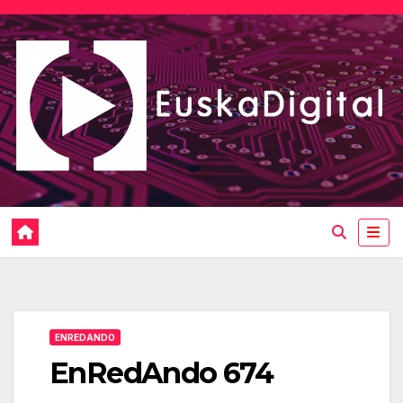
Saltar
al
contenido
ENREDANDO
EnRedAndo 674