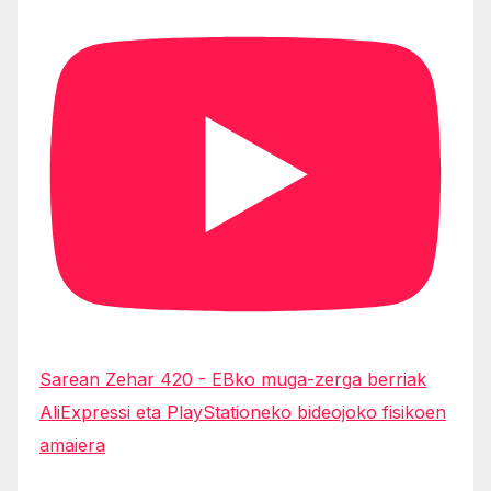
Sarean Zehar 420 - EBko muga-zerga berriak
AliExpressi eta PlayStationeko bideojoko fisikoen
amaiera