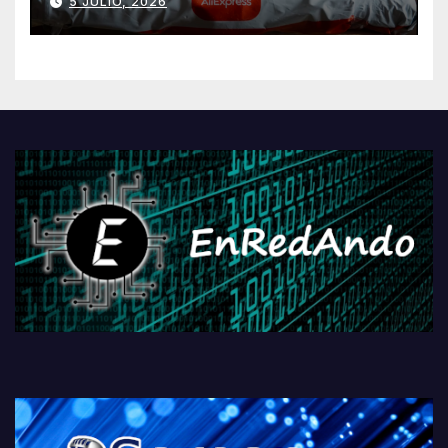
5 JULIO, 2026
AliExpressi, AEBetako AAren
kontrola, Googleri behin
betiko zigorra
Androidengatik eta
PlayStationeko bideojoko
fisikoen amaiera