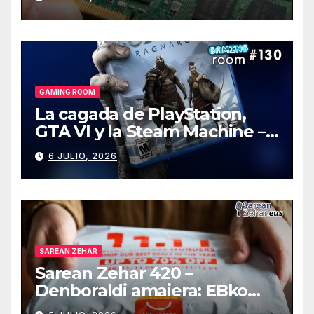
GAMING ROOM
La cagada de PlayStation,
GTA VI y la Steam Machine –
Gaming Room #130
6 JULIO, 2026
SAREAN ZEHAR
Sarean Zehar 420 –
Denboraldi amaiera: EBko
muga-zerga berriak