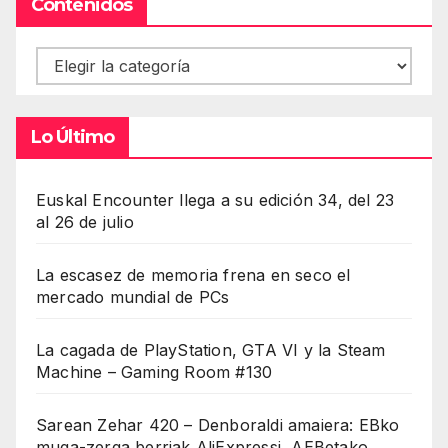
Contenidos
Contenidos
Lo Último
Euskal Encounter llega a su edición 34, del 23
al 26 de julio
La escasez de memoria frena en seco el
mercado mundial de PCs
La cagada de PlayStation, GTA VI y la Steam
Machine – Gaming Room #130
Sarean Zehar 420 – Denboraldi amaiera: EBko
muga-zerga berriak AliExpressi, AEBetako