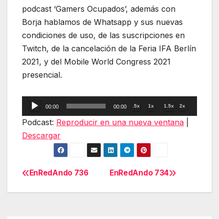
podcast ‘Gamers Ocupados’, además con
Borja hablamos de Whatsapp y sus nuevas
condiciones de uso, de las suscripciones en
Twitch, de la cancelación de la Feria IFA Berlín
2021, y del Mobile World Congress 2021
presencial.
Reproductor
.5x
1x
1.5x
2x
00:00
00:00
de
Podcast:
Reproducir en una nueva ventana
|
audio
Descargar
EnRedAndo 736
EnRedAndo 734
Navegación
de
entradas