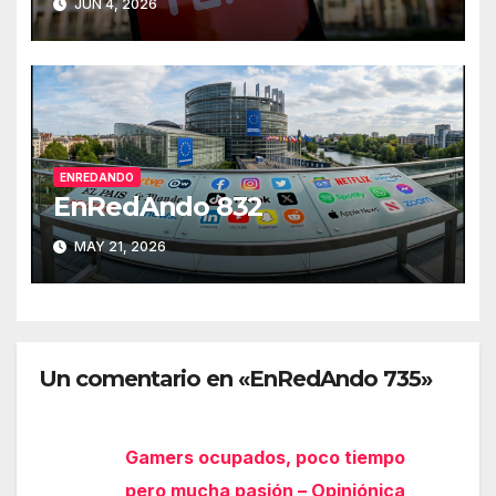
JUN 4, 2026
ENREDANDO
EnRedAndo 832
MAY 21, 2026
Un comentario en «EnRedAndo 735»
Gamers ocupados, poco tiempo
pero mucha pasión – Opiniónica