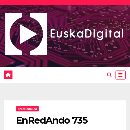
Saltar
al
contenido
ENREDANDO
EnRedAndo 735