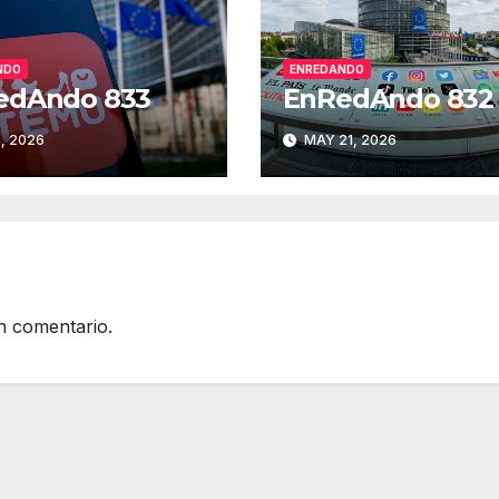
NDO
ENREDANDO
edAndo 833
EnRedAndo 832
, 2026
MAY 21, 2026
n comentario.