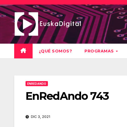
Saltar
al
contenido
¿QUÉ SOMOS?
PROGRAMAS
ENREDANDO
EnRedAndo 743
DIC 3, 2021