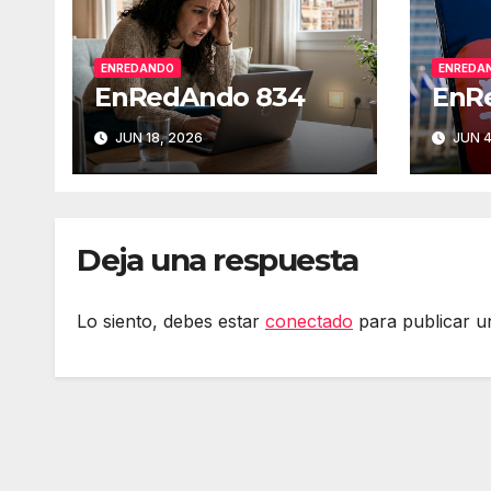
ENREDANDO
ENREDA
EnRedAndo 834
EnR
JUN 18, 2026
JUN 4
Deja una respuesta
Lo siento, debes estar
conectado
para publicar u