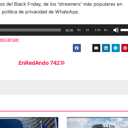
s del Black Friday, de los ‘streamers’ más populares en
a política de privacidad de WhatsApp.
Util
.5x
1x
1.5x
2x
00:00
las
escargar
tec
de
fle
EnRedAndo 742
arr
par
aum
o
dis
el
vol