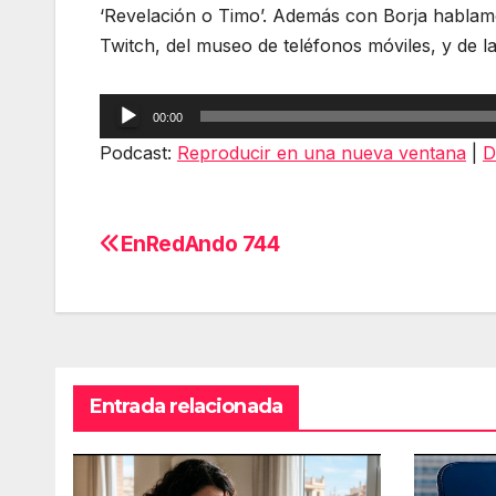
‘Revelación o Timo’. Además con Borja hablamo
Twitch, del museo de teléfonos móviles, y de l
Reproductor
00:00
de
Podcast:
Reproducir en una nueva ventana
|
D
audio
EnRedAndo 744
Navegación
de
entradas
Entrada relacionada