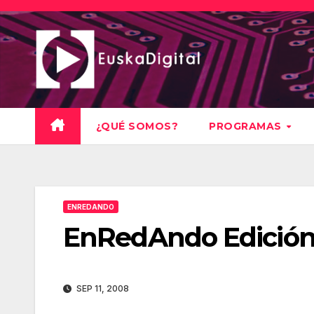
Saltar
al
contenido
¿QUÉ SOMOS?
PROGRAMAS
ENREDANDO
EnRedAndo Edición
SEP 11, 2008