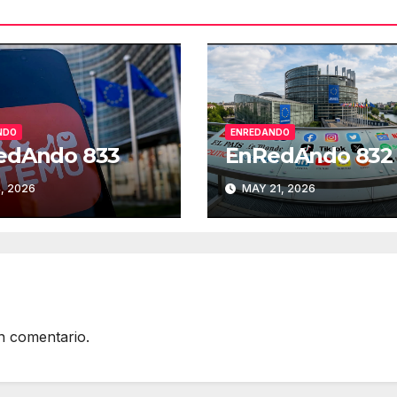
NDO
ENREDANDO
edAndo 833
EnRedAndo 832
, 2026
MAY 21, 2026
n comentario.