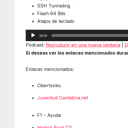
SSH Tunneling
Flash 64 Bits
Atajos de teclado
Reproductor
00:00
de
Podcast:
Reproducir en una nueva ventana
|
D
audio
Si deseas ver los enlaces mencionados dura
Enlaces mencionados:
Cibertxoko
Juventud Cantabria.net
F1 – Ayuda
Hiren’s Boot CD