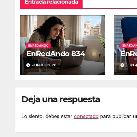
Entrada relacionada
ENREDANDO
ENREDA
EnRedAndo 834
EnR
JUN 18, 2026
JUN 4
Deja una respuesta
Lo siento, debes estar
conectado
para publicar u