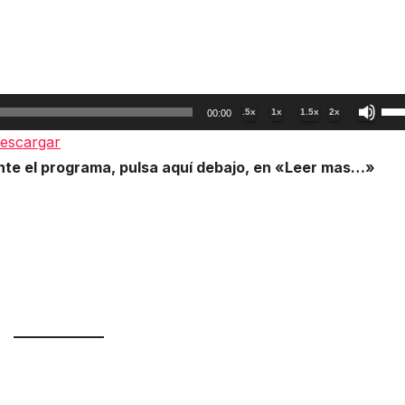
Util
.5x
1x
1.5x
2x
00:00
las
escargar
tec
nte el programa, pulsa aquí debajo, en «Leer mas…»
de
fle
arr
par
aum
o
dis
el
vol