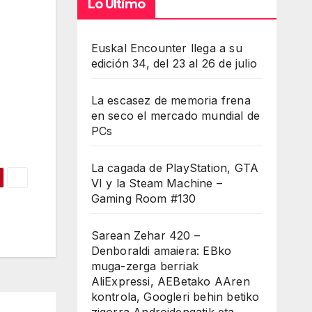
Lo Último
Euskal Encounter llega a su
edición 34, del 23 al 26 de julio
La escasez de memoria frena
en seco el mercado mundial de
PCs
La cagada de PlayStation, GTA
VI y la Steam Machine –
Gaming Room #130
Sarean Zehar 420 –
Denboraldi amaiera: EBko
muga-zerga berriak
AliExpressi, AEBetako AAren
kontrola, Googleri behin betiko
zigorra Androidengatik eta