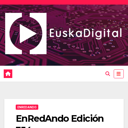
Saltar
al
contenido
ENREDANDO
EnRedAndo Edición