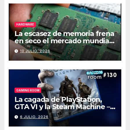
HARDWARE
La escasez de memoria frena
en seco el mercado mundial
de PCs
10 JULIO, 2026
GAMING ROOM
La cagada de PlayStation,
GTA VI y la Steam Machine –
Gaming Room #130
6 JULIO, 2026