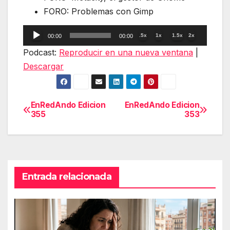
FORO: Problemas con Gimp
Reproductor
.5x
1x
1.5x
2x
00:00
00:00
de
Podcast:
Reproducir en una nueva ventana
|
audio
Descargar
EnRedAndo Edicion
EnRedAndo Edicion
Navegación
355
353
de
entradas
Entrada relacionada