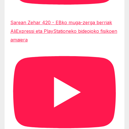
Sarean Zehar 420 - EBko muga-zerga berriak
AliExpressi eta PlayStationeko bideojoko fisikoen
amaiera