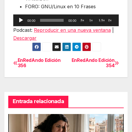
FORO: GNU/Linux en 10 Frases
Reproductor
.5x
1x
1.5x
2x
00:00
00:00
de
Podcast:
Reproducir en una nueva ventana
|
audio
Descargar
EnRedAndo Edición
EnRedAndo Edición
Navegación
356
354
de
entradas
Entrada relacionada