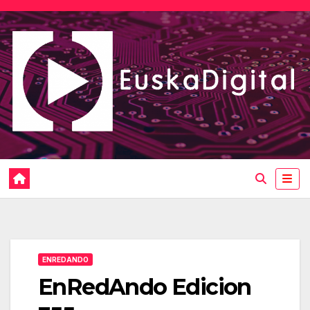
Saltar
al
contenido
ENREDANDO
EnRedAndo Edicion