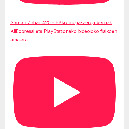
Sarean Zehar 420 - EBko muga-zerga berriak
AliExpressi eta PlayStationeko bideojoko fisikoen
amaiera