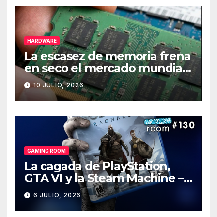
HARDWARE
La escasez de memoria frena
en seco el mercado mundial
de PCs
10 JULIO, 2026
GAMING ROOM
La cagada de PlayStation,
GTA VI y la Steam Machine –
Gaming Room #130
6 JULIO, 2026