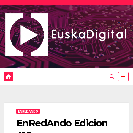
Saltar
al
contenido
ENREDANDO
EnRedAndo Edicion