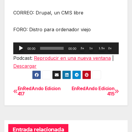
CORREO: Drupal, un CMS libre
FORO: Distro para ordenador viejo
Reproductor
.5x
1x
1.5x
2x
00:00
00:00
de
Podcast:
Reproducir en una nueva ventana
|
audio
Descargar
EnRedAndo Edicion
EnRedAndo Edicion
Navegación
417
415
de
entradas
Entrada relacionada