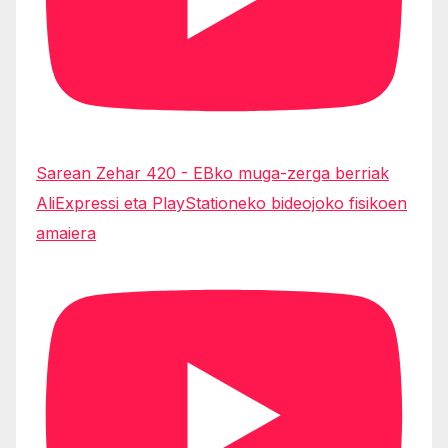
Sarean Zehar 420 - EBko muga-zerga berriak
AliExpressi eta PlayStationeko bideojoko fisikoen
amaiera