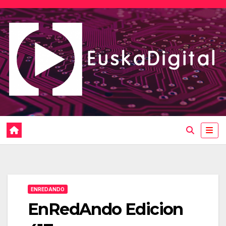
Saltar
al
contenido
ENREDANDO
EnRedAndo Edicion