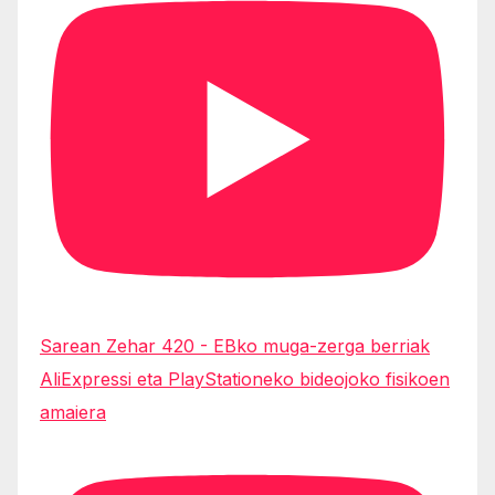
Sarean Zehar 420 - EBko muga-zerga berriak
AliExpressi eta PlayStationeko bideojoko fisikoen
amaiera