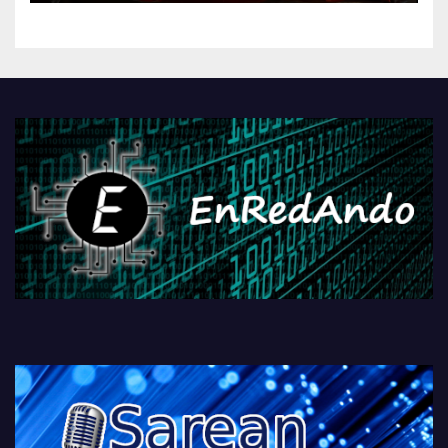
kontrola, Googleri behin
betiko zigorra
Androidengatik eta
PlayStationeko bideojoko
fisikoen amaiera