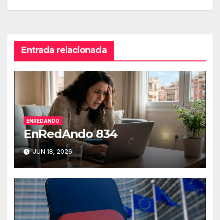
de
entradas
Entrada relacionada
ENREDANDO
EnRedAndo 834
JUN 18, 2026