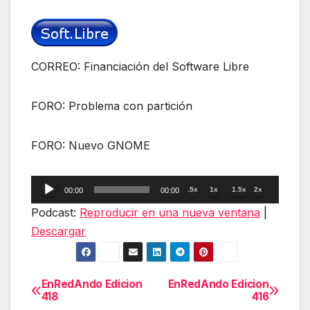
CORREO: Financiación del Software Libre
FORO: Problema con partición
FORO: Nuevo GNOME
Reproductor
.5x
1x
1.5x
2x
00:00
00:00
de
Podcast:
Reproducir en una nueva ventana
|
audio
Descargar
EnRedAndo Edicion
EnRedAndo Edicion
Navegación
418
416