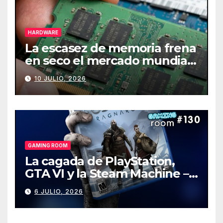
HARDWARE
La escasez de memoria frena
en seco el mercado mundial
de PCs
10 JULIO, 2026
GAMING ROOM
La cagada de PlayStation,
GTA VI y la Steam Machine –
Gaming Room #130
6 JULIO, 2026