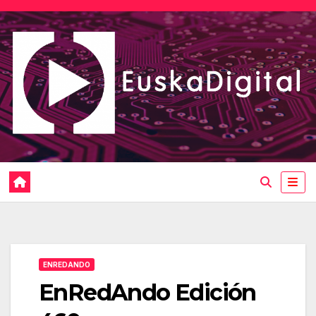
Saltar
al
contenido
ENREDANDO
EnRedAndo Edición