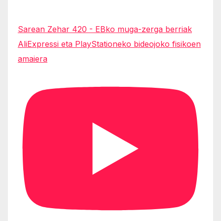
Sarean Zehar 420 - EBko muga-zerga berriak
AliExpressi eta PlayStationeko bideojoko fisikoen
amaiera