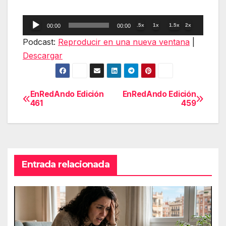
Reproductor
.5x
1x
1.5x
2x
00:00
00:00
de
Podcast:
Reproducir en una nueva ventana
|
audio
Descargar
EnRedAndo Edición
EnRedAndo Edición
Navegación
461
459
de
entradas
Entrada relacionada