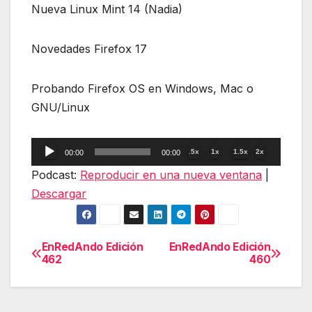
Nueva Linux Mint 14 (Nadia)
Novedades Firefox 17
Probando Firefox OS en Windows, Mac o
GNU/Linux
Reproductor
.5x
1x
1.5x
2x
00:00
00:00
de
Podcast:
Reproducir en una nueva ventana
|
audio
Descargar
EnRedAndo Edición
EnRedAndo Edición
Navegación
462
460
de
entradas