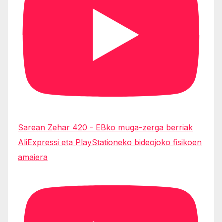
Sarean Zehar 420 - EBko muga-zerga berriak
AliExpressi eta PlayStationeko bideojoko fisikoen
amaiera