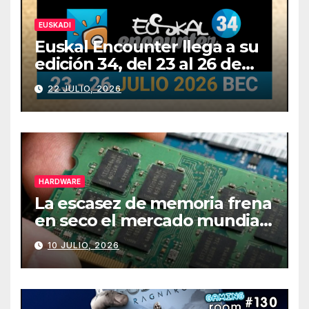
EUSKADI
Euskal Encounter llega a su
edición 34, del 23 al 26 de
julio
22 JULIO, 2026
HARDWARE
La escasez de memoria frena
en seco el mercado mundial
de PCs
10 JULIO, 2026