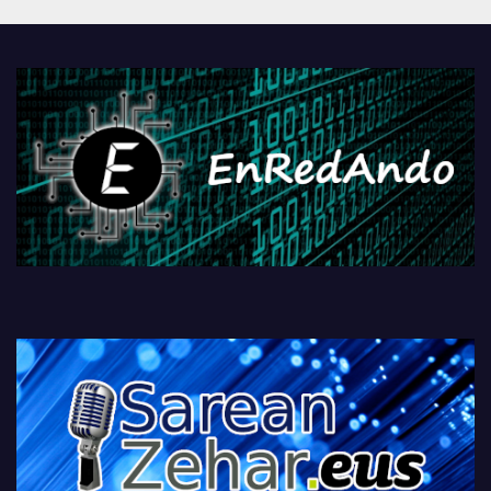
Androidengatik eta
PlayStationeko bideojoko
fisikoen amaiera