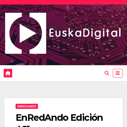
Saltar
al
contenido
ENREDANDO
EnRedAndo Edición