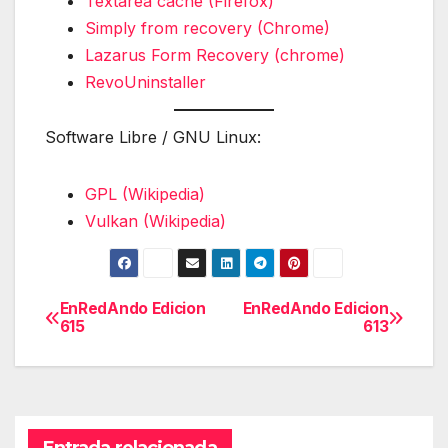
Textarea cache (Firefox)
Simply from recovery (Chrome)
Lazarus Form Recovery (chrome)
RevoUninstaller
Software Libre / GNU Linux:
GPL (Wikipedia)
Vulkan (Wikipedia)
EnRedAndo Edicion
EnRedAndo Edicion
Navegación
615
613
de
entradas