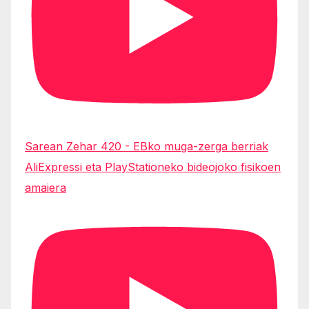
Sarean Zehar 420 - EBko muga-zerga berriak
AliExpressi eta PlayStationeko bideojoko fisikoen
amaiera