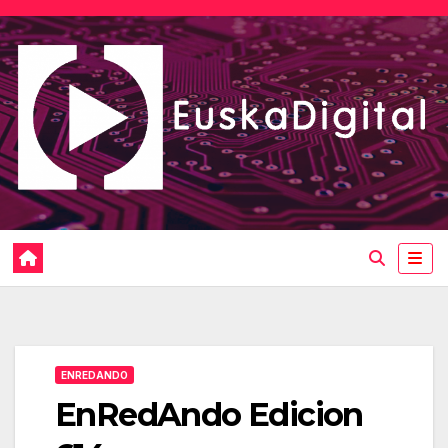
Saltar
al
contenido
ENREDANDO
EnRedAndo Edicion