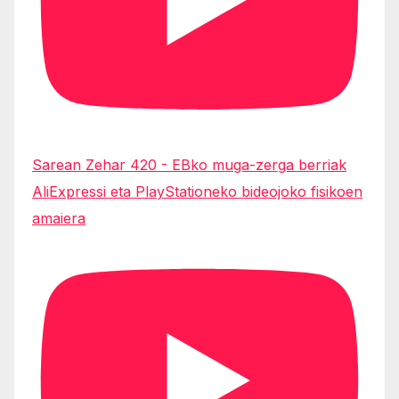
Sarean Zehar 420 - EBko muga-zerga berriak
AliExpressi eta PlayStationeko bideojoko fisikoen
amaiera