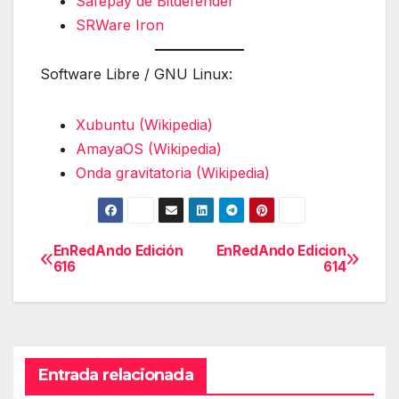
Safepay de Bitdefender
SRWare Iron
Software Libre / GNU Linux:
Xubuntu (Wikipedia)
AmayaOS (Wikipedia)
Onda gravitatoria (Wikipedia)
EnRedAndo Edición
EnRedAndo Edicion
Navegación
616
614
de
entradas
Entrada relacionada