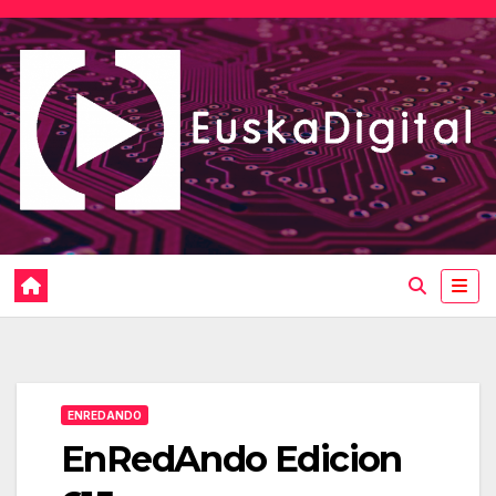
Saltar
al
contenido
ENREDANDO
EnRedAndo Edicion