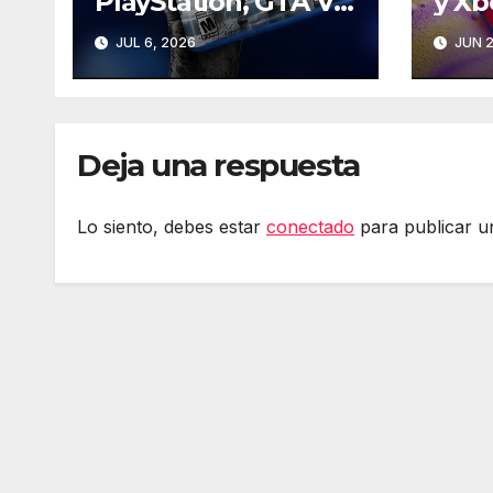
PlayStation, GTA VI
y Xb
y la Steam Machine
Gam
JUL 6, 2026
JUN 2
– Gaming Room
#130
Deja una respuesta
Lo siento, debes estar
conectado
para publicar u