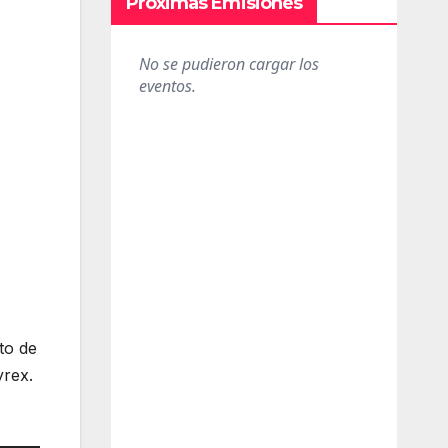
Próximas Emisiones
to de
yrex.