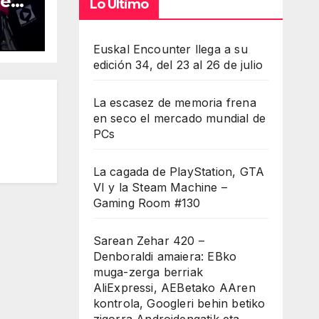
es –
Lo Último
128
Euskal Encounter llega a su
edición 34, del 23 al 26 de julio
La escasez de memoria frena
en seco el mercado mundial de
PCs
La cagada de PlayStation, GTA
VI y la Steam Machine –
Gaming Room #130
Sarean Zehar 420 –
Denboraldi amaiera: EBko
muga-zerga berriak
AliExpressi, AEBetako AAren
kontrola, Googleri behin betiko
zigorra Androidengatik eta