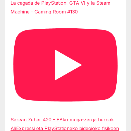
La cagada de PlayStation, GTA VI y la Steam
Machine - Gaming Room #130
Sarean Zehar 420 - EBko muga-zerga berriak
AliExpressi eta PlayStationeko bideojoko fisikoen