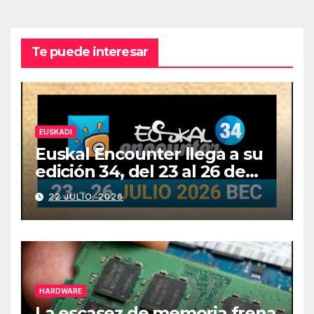
Te puede interesar
EUSKADI
Euskal Encounter llega a su
edición 34, del 23 al 26 de
julio
22 JULIO, 2026
HARDWARE
La escasez de memoria frena