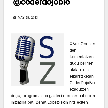
@coderdojobio
MAY 28, 2013
XBox One zer
den
komentatzen
dugu berrien
atalan, eta
elkarrizketan
CoderDojoBio
ezagutzen
dugu, programazioa gazteei eraman nahi dion
iniziatiba bat, Beñat Lopez-ekin hitz egiten.