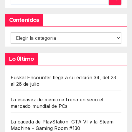
Contenidos
Contenidos
Lo Último
Euskal Encounter llega a su edición 34, del 23
al 26 de julio
La escasez de memoria frena en seco el
mercado mundial de PCs
La cagada de PlayStation, GTA VI y la Steam
Machine – Gaming Room #130