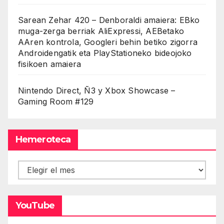
Sarean Zehar 420 – Denboraldi amaiera: EBko
muga-zerga berriak AliExpressi, AEBetako
AAren kontrola, Googleri behin betiko zigorra
Androidengatik eta PlayStationeko bideojoko
fisikoen amaiera
Nintendo Direct, Ñ3 y Xbox Showcase –
Gaming Room #129
Hemeroteca
Hemeroteca
YouTube