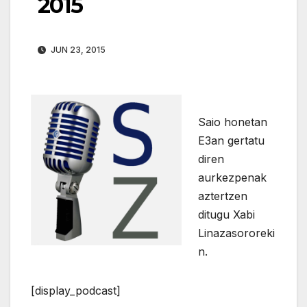
2015
JUN 23, 2015
Saio honetan
E3an gertatu
diren
aurkezpenak
aztertzen
ditugu Xabi
Linazasororeki
n.
[display_podcast]