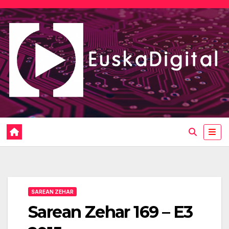
Saltar
al
contenido
SAREAN ZEHAR
Sarean Zehar 169 – E3