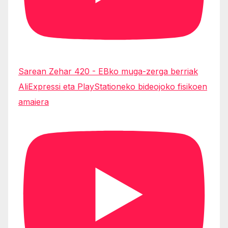
Sarean Zehar 420 - EBko muga-zerga berriak
AliExpressi eta PlayStationeko bideojoko fisikoen
amaiera