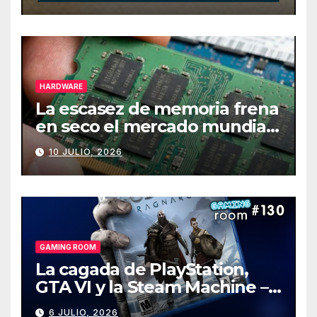
HARDWARE
La escasez de memoria frena
en seco el mercado mundial
de PCs
10 JULIO, 2026
GAMING ROOM
La cagada de PlayStation,
GTA VI y la Steam Machine –
Gaming Room #130
6 JULIO, 2026