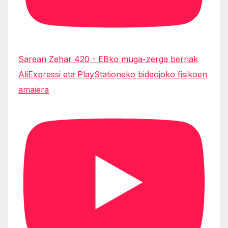
Sarean Zehar 420 - EBko muga-zerga berriak
AliExpressi eta PlayStationeko bideojoko fisikoen
amaiera