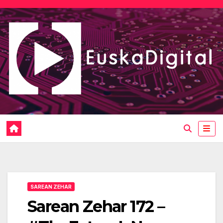
Saltar
al
contenido
SAREAN ZEHAR
Sarean Zehar 172 –