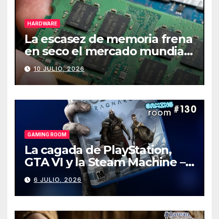
HARDWARE
La escasez de memoria frena
en seco el mercado mundial
de PCs
10 JULIO, 2026
GAMING ROOM
La cagada de PlayStation,
GTA VI y la Steam Machine –
Gaming Room #130
6 JULIO, 2026