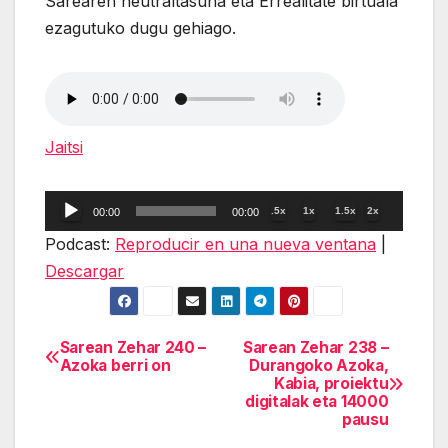
Sarearen neutraltasuna eta Errealitate birtuala
ezagutuko dugu gehiago.
Jaitsi
Reproductor
.5x
1x
1.5x
2x
00:00
00:00
de
Podcast:
Reproducir en una nueva ventana
|
audio
Descargar
Sarean Zehar 240 –
Sarean Zehar 238 –
Navegación
Azoka berri on
Durangoko Azoka,
Kabia, proiektu
de
digitalak eta 14000
pausu
entradas