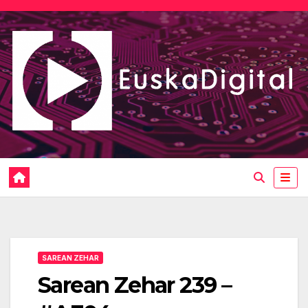
Saltar
al
contenido
SAREAN ZEHAR
Sarean Zehar 239 –