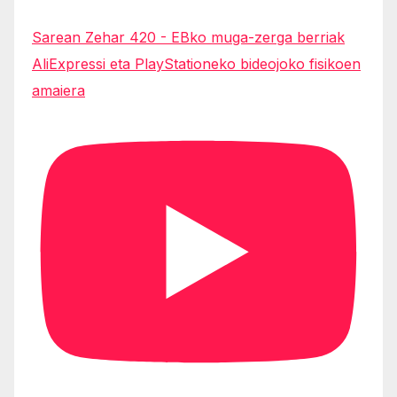
Sarean Zehar 420 - EBko muga-zerga berriak
AliExpressi eta PlayStationeko bideojoko fisikoen
amaiera