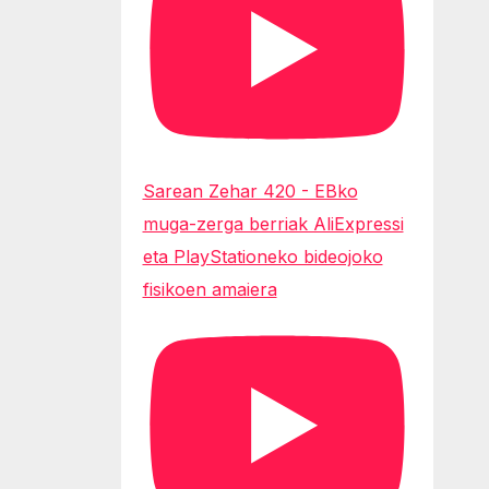
Sarean Zehar 420 - EBko
muga-zerga berriak AliExpressi
eta PlayStationeko bideojoko
fisikoen amaiera