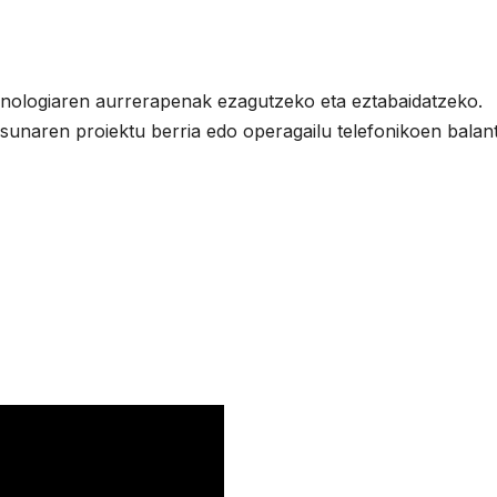
knologiaren aurrerapenak ezagutzeko eta eztabaidatzeko.
sunaren proiektu berria edo operagailu telefonikoen balan