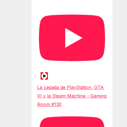
La cagada de PlayStation, GTA
VI y la Steam Machine - Gaming
Room #130