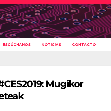
ESCÚCHANOS
NOTICIAS
CONTACTO
 #CES2019: Mugikor
seteak