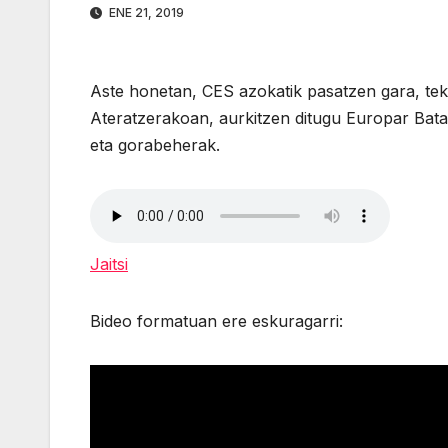
ENE 21, 2019
Aste honetan, CES azokatik pasatzen gara, te
Ateratzerakoan, aurkitzen ditugu Europar Bata
eta gorabeherak.
Jaitsi
Bideo formatuan ere eskuragarri: