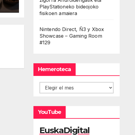
PlayStationeko bideojoko
fisikoen amaiera
Nintendo Direct, Ñ3 y Xbox
Showcase – Gaming Room
#129
Hemeroteca
Hemeroteca
YouTube
EuskaDigital