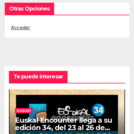
Otras Opciones
Acceder
Te puede interesar
EUSKADI
Euskal Encounter llega a su
edición 34, del 23 al 26 de