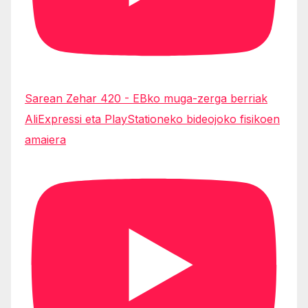
Sarean Zehar 420 - EBko muga-zerga berriak
AliExpressi eta PlayStationeko bideojoko fisikoen
amaiera