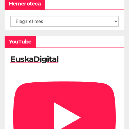
Hemeroteca
Hemeroteca
YouTube
EuskaDigital