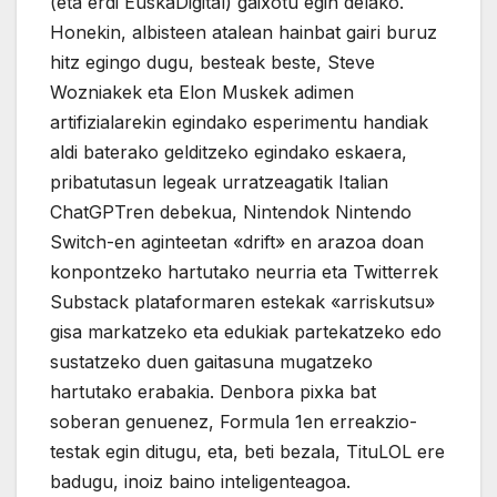
(eta erdi EuskaDigital) gaixotu egin delako.
Honekin, albisteen atalean hainbat gairi buruz
hitz egingo dugu, besteak beste, Steve
Wozniakek eta Elon Muskek adimen
artifizialarekin egindako esperimentu handiak
aldi baterako gelditzeko egindako eskaera,
pribatutasun legeak urratzeagatik Italian
ChatGPTren debekua, Nintendok Nintendo
Switch-en aginteetan «drift» en arazoa doan
konpontzeko hartutako neurria eta Twitterrek
Substack plataformaren estekak «arriskutsu»
gisa markatzeko eta edukiak partekatzeko edo
sustatzeko duen gaitasuna mugatzeko
hartutako erabakia. Denbora pixka bat
soberan genuenez, Formula 1en erreakzio-
testak egin ditugu, eta, beti bezala, TituLOL ere
badugu, inoiz baino inteligenteagoa.