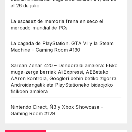
al 26 de julio
La escasez de memoria frena en seco el
mercado mundial de PCs
La cagada de PlayStation, GTA VI y la Steam
Machine – Gaming Room #130
Sarean Zehar 420 – Denboraldi amaiera: EBko
muga-zerga berriak AliExpressi, AEBetako
AAren kontrola, Googleri behin betiko zigorra
Androidengatik eta PlayStationeko bideojoko
fisikoen amaiera
Nintendo Direct, Ñ3 y Xbox Showcase –
Gaming Room #129