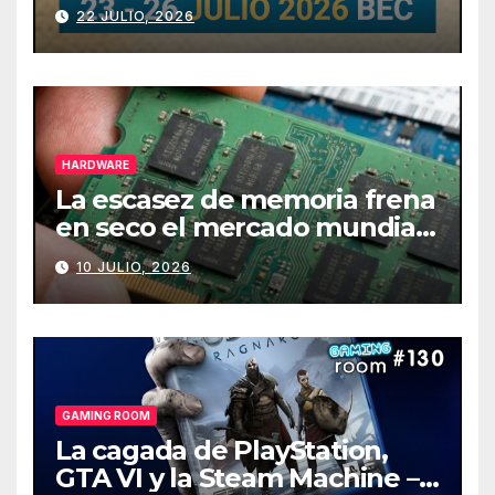
julio
22 JULIO, 2026
HARDWARE
La escasez de memoria frena
en seco el mercado mundial
de PCs
10 JULIO, 2026
GAMING ROOM
La cagada de PlayStation,
GTA VI y la Steam Machine –