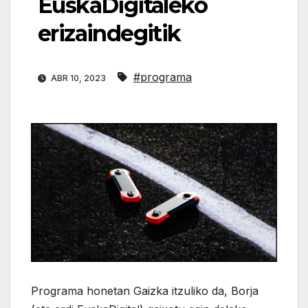
EuskaDigitaleko
erizaindegitik
#programa
ABR 10, 2023
Programa honetan Gaizka itzuliko da, Borja