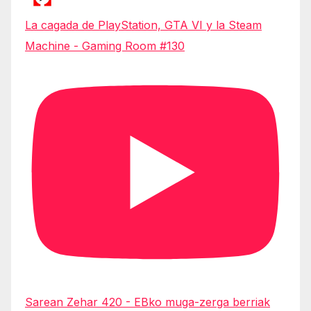
La cagada de PlayStation, GTA VI y la Steam
Machine - Gaming Room #130
Sarean Zehar 420 - EBko muga-zerga berriak