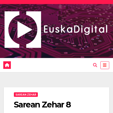
Saltar
al
contenido
SAREAN ZEHAR
Sarean Zehar 8