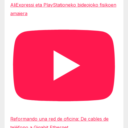
AliExpressi eta PlayStationeko bideojoko fisikoen
amaiera
Reformando una red de oficina: De cables de
teléfono a Gigabit Ethernet.