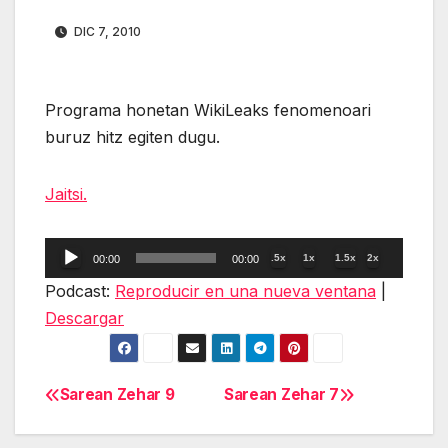
DIC 7, 2010
Programa honetan WikiLeaks fenomenoari
buruz hitz egiten dugu.
Jaitsi.
Reproductor
.5x
1x
1.5x
2x
00:00
00:00
de
Podcast:
Reproducir en una nueva ventana
|
audio
Descargar
Sarean Zehar 9
Sarean Zehar 7
Navegación
de