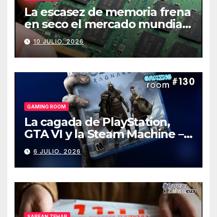
La escasez de memoria frena
en seco el mercado mundial
de PCs
10 JULIO, 2026
GAMING ROOM
La cagada de PlayStation,
GTA VI y la Steam Machine –
Gaming Room #130
6 JULIO, 2026
SAREAN ZEHAR