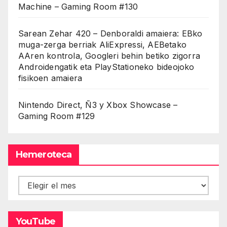
Machine – Gaming Room #130
Sarean Zehar 420 – Denboraldi amaiera: EBko
muga-zerga berriak AliExpressi, AEBetako
AAren kontrola, Googleri behin betiko zigorra
Androidengatik eta PlayStationeko bideojoko
fisikoen amaiera
Nintendo Direct, Ñ3 y Xbox Showcase –
Gaming Room #129
Hemeroteca
Hemeroteca
YouTube