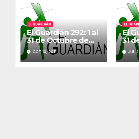
EL GUARDIÁN
EL GUAR
El Guardián 292: 1 al
El Gu
31 de Octubre de
31 d
2011
OCT 10, 2011
JUL 2