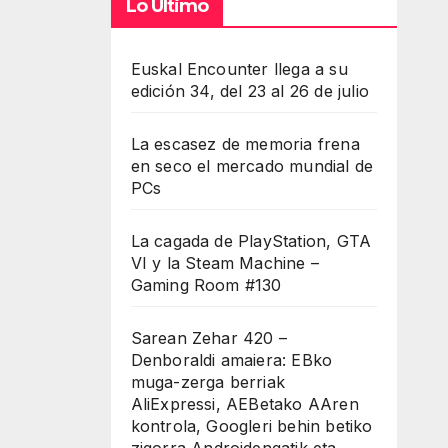
Lo Último
Euskal Encounter llega a su
edición 34, del 23 al 26 de julio
La escasez de memoria frena
en seco el mercado mundial de
PCs
La cagada de PlayStation, GTA
VI y la Steam Machine –
Gaming Room #130
Sarean Zehar 420 –
Denboraldi amaiera: EBko
muga-zerga berriak
AliExpressi, AEBetako AAren
kontrola, Googleri behin betiko
zigorra Androidengatik eta