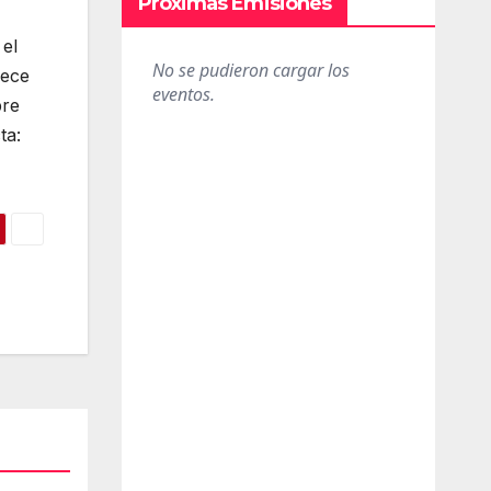
Próximas Emisiones
 el
rece
bre
ta: