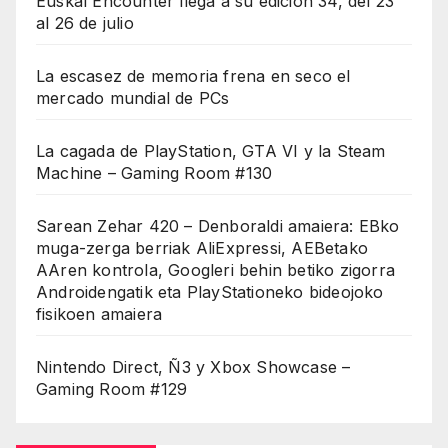
Euskal Encounter llega a su edición 34, del 23
al 26 de julio
La escasez de memoria frena en seco el
mercado mundial de PCs
La cagada de PlayStation, GTA VI y la Steam
Machine – Gaming Room #130
Sarean Zehar 420 – Denboraldi amaiera: EBko
muga-zerga berriak AliExpressi, AEBetako
AAren kontrola, Googleri behin betiko zigorra
Androidengatik eta PlayStationeko bideojoko
fisikoen amaiera
Nintendo Direct, Ñ3 y Xbox Showcase –
Gaming Room #129