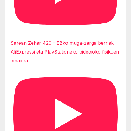
Sarean Zehar 420 - EBko muga-zerga berriak
AliExpressi eta PlayStationeko bideojoko fisikoen
amaiera