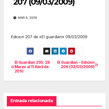
207 (09/03/2009)
MAR 9, 2009
Edicion 207 de «El guardian» 09/03/2009
El Guardián 255: 29
El Guardian – Edicion
Navegación
Marzo al 11 Abril de
206 (02/03/2009)
2010
de
entradas
Entrada relacionada