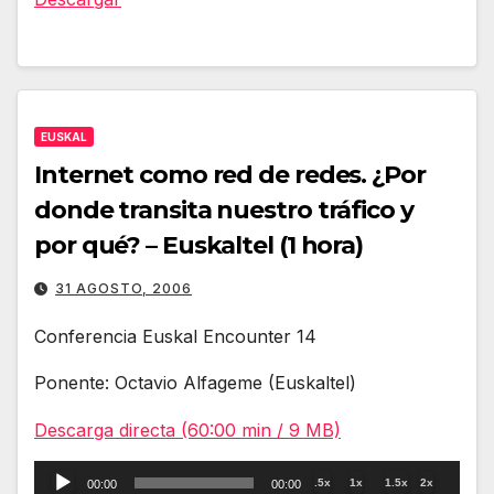
EUSKAL
Internet como red de redes. ¿Por
donde transita nuestro tráfico y
por qué? – Euskaltel (1 hora)
31 AGOSTO, 2006
Conferencia Euskal Encounter 14
Ponente: Octavio Alfageme (Euskaltel)
Descarga directa (60:00 min / 9 MB)
Reproductor
.5x
1x
1.5x
2x
00:00
00:00