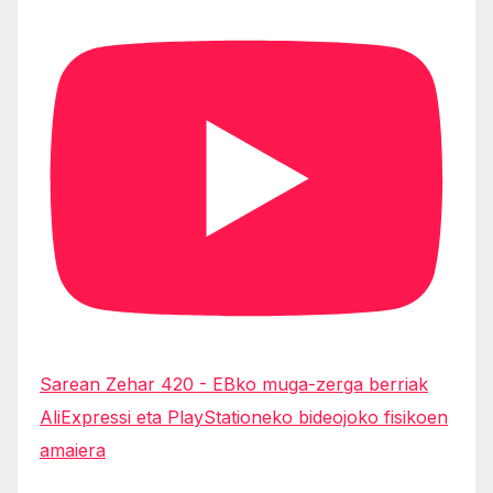
Sarean Zehar 420 - EBko muga-zerga berriak
AliExpressi eta PlayStationeko bideojoko fisikoen
amaiera