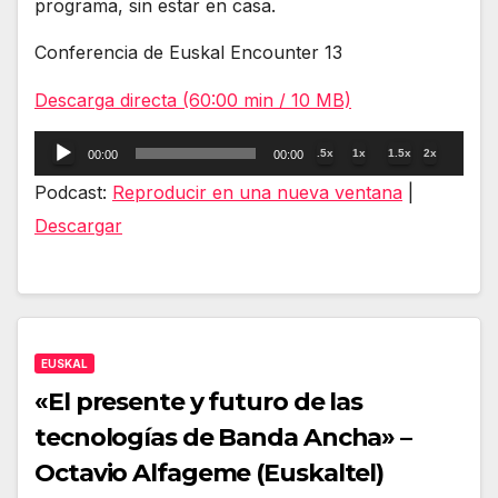
programa, sin estar en casa.
Conferencia de Euskal Encounter 13
Descarga directa (60:00 min / 10 MB)
Reproductor
.5x
1x
1.5x
2x
00:00
00:00
de
Podcast:
Reproducir en una nueva ventana
|
audio
Descargar
EUSKAL
«El presente y futuro de las
tecnologías de Banda Ancha» –
Octavio Alfageme (Euskaltel)