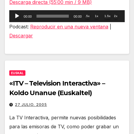
Descarga directa (55:00 min / 9 MB)
Reproductor
.5x
1x
1.5x
2x
00:00
00:00
de
Podcast:
Reproducir en una nueva ventana
|
audio
Descargar
EUSKAL
«ITV – Television Interactiva» –
Koldo Unanue (Euskaltel)
27 JULIO, 2005
La TV Interactiva, permite nuevas posibilidades
para las emisoras de TV, como poder grabar un