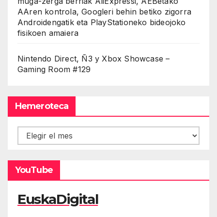
muga-zerga berriak AliExpressi, AEBetako
AAren kontrola, Googleri behin betiko zigorra
Androidengatik eta PlayStationeko bideojoko
fisikoen amaiera
Nintendo Direct, Ñ3 y Xbox Showcase –
Gaming Room #129
Hemeroteca
Hemeroteca
YouTube
EuskaDigital