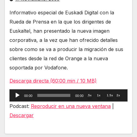
Informativo especial de Euskadi Digital con la
Rueda de Prensa en la que los dirigentes de
Euskaltel, han presentado la nueva imagen
corporativa, a la vez que han ofrecido detalles
sobre como se va a producir la migración de sus
clientes desde la red de Orange a la nueva
soportada por Vodafone.
Descarga directa (60:00 min / 10 MB)
Reproductor
.5x
1x
1.5x
2x
00:00
00:00
de
Podcast:
Reproducir en una nueva ventana
|
audio
Descargar