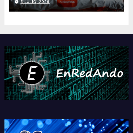
5 JULIO, 2026
AliExpressi, AEBetako AAren
kontrola, Googleri behin
betiko zigorra
Androidengatik eta
PlayStationeko bideojoko
fisikoen amaiera