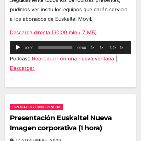
Seguidamente todos los periodistas presentes,
pudimos ver insitu los equipos que darán servicio
a los abonados de Euskaltel Movil.
Descarga directa (30:00 min / 7 MB)
Reproductor
.5x
1x
1.5x
2x
00:00
00:00
de
Podcast:
Reproducir en una nueva ventana
|
audio
Descargar
ESPECIALES Y CONFERENCIAS
Presentación Euskaltel Nueva
Imagen corporativa (1 hora)
17 NOVIEMBRE, 2006