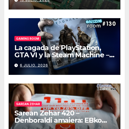
GAMING ROOM
La cagada de PlayStation,
GTA VI y la Steam Machine –
Gaming Room #130
6 JULIO, 2026
SAREAN ZEHAR
Sarean Zehar 420 –
Denboraldi amaiera: EBko
muga-zerga berriak