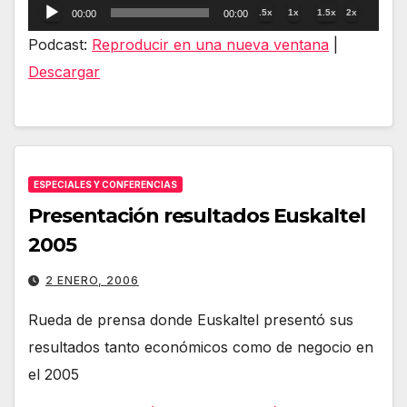
Reproductor
.5x
1x
1.5x
2x
00:00
00:00
de
Podcast:
Reproducir en una nueva ventana
|
audio
Descargar
ESPECIALES Y CONFERENCIAS
Presentación resultados Euskaltel
2005
2 ENERO, 2006
Rueda de prensa donde Euskaltel presentó sus
resultados tanto económicos como de negocio en
el 2005