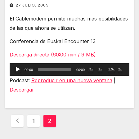
27 JULIO, 2005
El Cablemodem permite muchas mas posibilidades
de las que ahora se utilizan.
Conferencia de Euskal Encounter 13
Descarga directa (60:00 min / 9 MB)
Reproductor
.5x
1x
1.5x
2x
00:00
00:00
de
Podcast:
Reproducir en una nueva ventana
|
audio
Descargar
Paginación
1
2
de