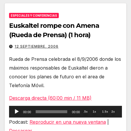
ESPECIALES Y CONFERENCIAS
Euskaltel rompe con Amena
(Rueda de Prensa) (1 hora)
12 SEPTIEMBRE, 2006
Rueda de Prensa celebrada el 8/9/2006 donde los
máximos responsables de Euskaltel dieron a
conocer los planes de futuro en el area de
Telefonía Móvil.
Descarga directa (60:00 min / 11 MB)
Reproductor
.5x
1x
1.5x
2x
00:00
00:00
de
Podcast:
Reproducir en una nueva ventana
|
audio
Descargar