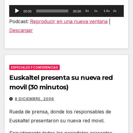
Reproductor
.5x
1x
1.5x
2x
00:00
00:00
de
Podcast:
Reproducir en una nueva ventana
|
audio
Descargar
ESPECIALES Y CONFERENCIAS
Euskaltel presenta su nueva red
movil (30 minutos)
8 DICIEMBRE, 2006
Rueda de prensa, donde los responsables de
Euskaltel presentaron su nueva red movil.