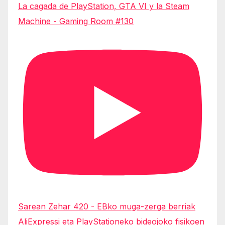
La cagada de PlayStation, GTA VI y la Steam
Machine - Gaming Room #130
Sarean Zehar 420 - EBko muga-zerga berriak
AliExpressi eta PlayStationeko bideojoko fisikoen