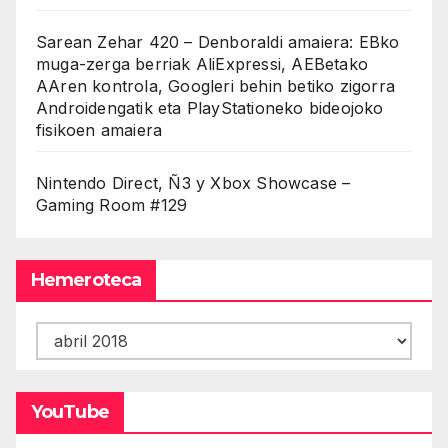
Sarean Zehar 420 – Denboraldi amaiera: EBko
muga-zerga berriak AliExpressi, AEBetako
AAren kontrola, Googleri behin betiko zigorra
Androidengatik eta PlayStationeko bideojoko
fisikoen amaiera
Nintendo Direct, Ñ3 y Xbox Showcase –
Gaming Room #129
Hemeroteca
Hemeroteca
YouTube