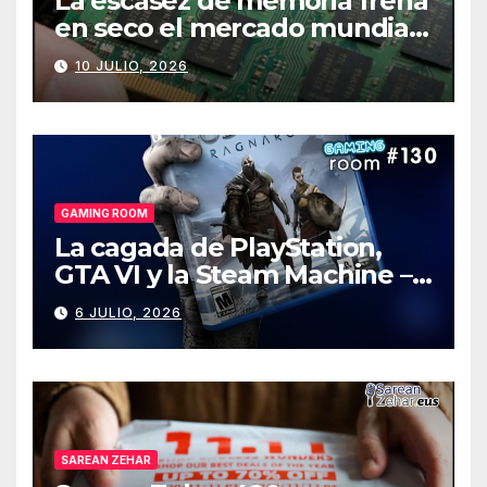
La escasez de memoria frena
en seco el mercado mundial
de PCs
10 JULIO, 2026
GAMING ROOM
La cagada de PlayStation,
GTA VI y la Steam Machine –
Gaming Room #130
6 JULIO, 2026
SAREAN ZEHAR