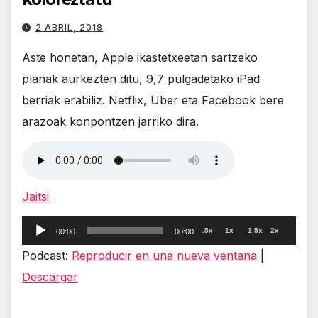
2 ABRIL, 2018
Aste honetan, Apple ikastetxeetan sartzeko
planak aurkezten ditu, 9,7 pulgadetako iPad
berriak erabiliz. Netflix, Uber eta Facebook bere
arazoak konpontzen jarriko dira.
Jaitsi
Reproductor
.5x
1x
1.5x
2x
00:00
00:00
de
Podcast:
Reproducir en una nueva ventana
|
audio
Descargar