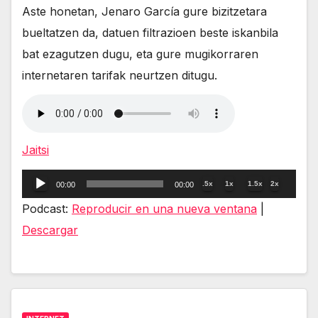
Aste honetan, Jenaro García gure bizitzetara
bueltatzen da, datuen filtrazioen beste iskanbila
bat ezagutzen dugu, eta gure mugikorraren
internetaren tarifak neurtzen ditugu.
Jaitsi
Reproductor
.5x
1x
1.5x
2x
00:00
00:00
de
Podcast:
Reproducir en una nueva ventana
|
audio
Descargar