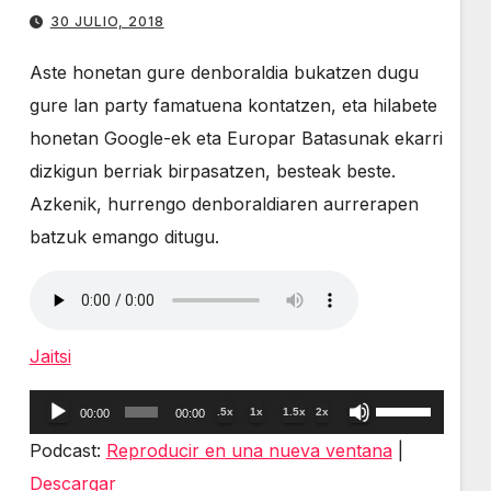
o
30 JULIO, 2018
disminuir
Aste honetan gure denboraldia bukatzen dugu
el
gure lan party famatuena kontatzen, eta hilabete
volumen.
honetan Google-ek eta Europar Batasunak ekarri
dizkigun berriak birpasatzen, besteak beste.
Azkenik, hurrengo denboraldiaren aurrerapen
batzuk emango ditugu.
Jaitsi
Reproductor
Utiliza
.5x
1x
1.5x
2x
00:00
00:00
de
las
Podcast:
Reproducir en una nueva ventana
|
audio
teclas
Descargar