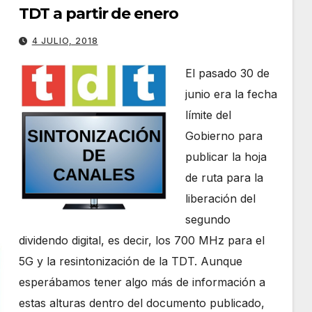
TDT a partir de enero
disminuir
el
4 JULIO, 2018
volumen.
El pasado 30 de
junio era la fecha
límite del
Gobierno para
publicar la hoja
de ruta para la
liberación del
segundo
dividendo digital, es decir, los 700 MHz para el
5G y la resintonización de la TDT. Aunque
esperábamos tener algo más de información a
estas alturas dentro del documento publicado,