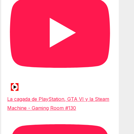
La cagada de PlayStation, GTA VI y la Steam
Machine - Gaming Room #130