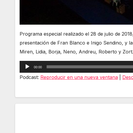
Programa especial realizado el 28 de julio de 2018
presentación de Fran Blanco e Inigo Sendino, y la
Miren, Lidia, Borja, Neno, Andreu, Roberto y Zortz
Reproductor
00:00
de
Podcast:
Reproducir en una nueva ventana
|
Desc
audio