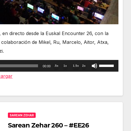
, en directo desde la Euskal Encounter 26, con la
 colaboración de Mikel, Ru, Marcelo, Aitor, Atxa,
i.
Utiliza
.5x
1x
1.5x
2x
00:00
las
argar
teclas
de
flecha
arriba/abajo
SAREAN ZEHAR
para
Sarean Zehar 260 – #EE26
aumentar