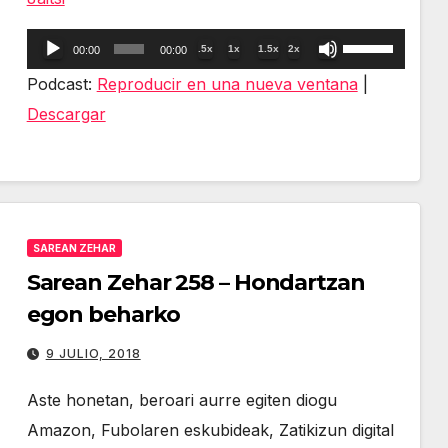
Reproductor
Utiliza
.5x
1x
1.5x
2x
00:00
00:00
de
las
Podcast:
Reproducir en una nueva ventana
|
audio
teclas
Descargar
de
flecha
arriba/abajo
para
SAREAN ZEHAR
aumentar
Sarean Zehar 258 – Hondartzan
o
egon beharko
disminuir
el
9 JULIO, 2018
volumen.
Aste honetan, beroari aurre egiten diogu
Amazon, Fubolaren eskubideak, Zatikizun digital