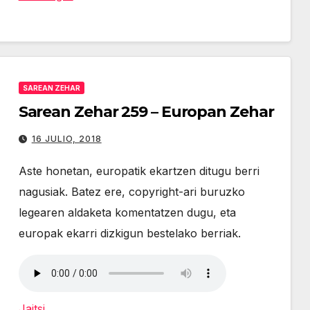
de
flecha
arriba/abajo
para
SAREAN ZEHAR
aumentar
Sarean Zehar 259 – Europan Zehar
o
disminuir
16 JULIO, 2018
el
Aste honetan, europatik ekartzen ditugu berri
volumen.
nagusiak. Batez ere, copyright-ari buruzko
legearen aldaketa komentatzen dugu, eta
europak ekarri dizkigun bestelako berriak.
Jaitsi