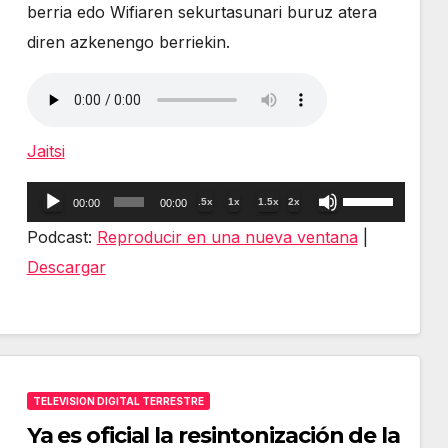
berria edo Wifiaren sekurtasunari buruz atera
diren azkenengo berriekin.
Jaitsi
Reproductor
Utiliza
.5x
1x
1.5x
2x
00:00
00:00
de
las
Podcast:
Reproducir en una nueva ventana
|
audio
teclas
Descargar
de
flecha
arriba/abajo
para
TELEVISION DIGITAL TERRESTRE
aumentar
Ya es oficial la resintonización de la
o