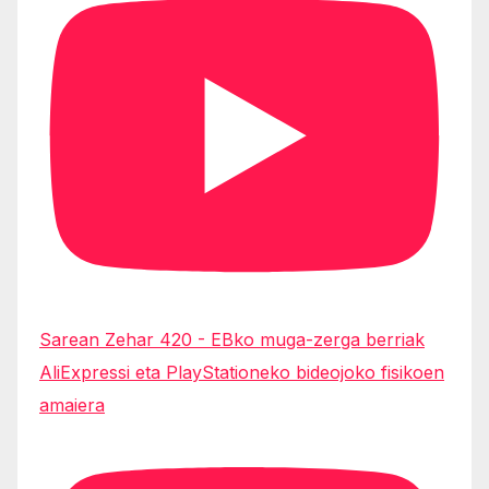
Sarean Zehar 420 - EBko muga-zerga berriak
AliExpressi eta PlayStationeko bideojoko fisikoen
amaiera