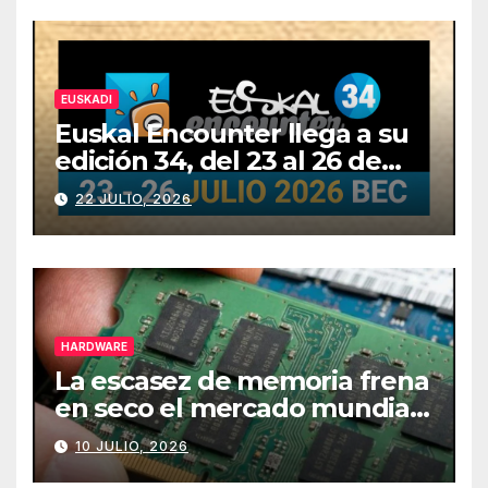
EUSKADI
Euskal Encounter llega a su
edición 34, del 23 al 26 de
julio
22 JULIO, 2026
HARDWARE
La escasez de memoria frena
en seco el mercado mundial
de PCs
10 JULIO, 2026