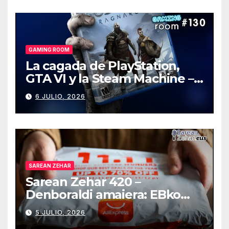
GAMING ROOM
La cagada de PlayStation,
GTA VI y la Steam Machine –
Gaming Room #130
6 JULIO, 2026
SAREAN ZEHAR
Sarean Zehar 420 –
Denboraldi amaiera: EBko
muga-zerga berriak
5 JULIO, 2026
AliExpressi, AEBetako AAren