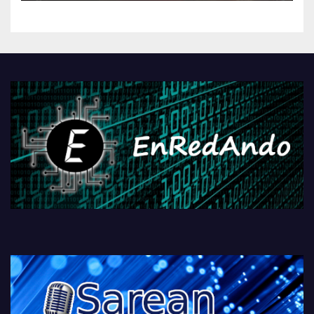
kontrola, Googleri behin
betiko zigorra
Androidengatik eta
PlayStationeko bideojoko
fisikoen amaiera