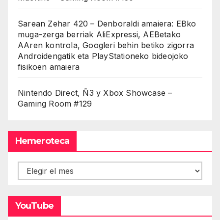
Sarean Zehar 420 – Denboraldi amaiera: EBko
muga-zerga berriak AliExpressi, AEBetako
AAren kontrola, Googleri behin betiko zigorra
Androidengatik eta PlayStationeko bideojoko
fisikoen amaiera
Nintendo Direct, Ñ3 y Xbox Showcase –
Gaming Room #129
Hemeroteca
Hemeroteca
YouTube