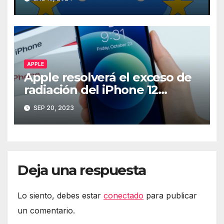
APPLE
Apple resolverá el exceso de
radiación del iPhone 12
mediante software
SEP 20, 2023
Deja una respuesta
Lo siento, debes estar
conectado
para publicar
un comentario.