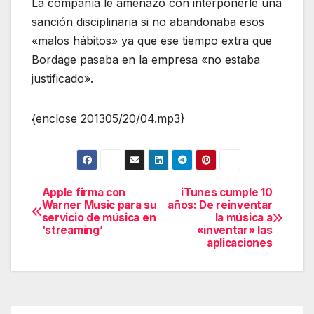
La compañía le amenazó con interponerle una
sanción disciplinaria si no abandonaba esos
«malos hábitos» ya que ese tiempo extra que
Bordage pasaba en la empresa «no estaba
justificado».
{enclose 201305/20/04.mp3}
Apple firma con
iTunes cumple 10
Navegación
Warner Music para su
años: De reinventar
servicio de música en
la música a
de
‘streaming’
«inventar» las
aplicaciones
entradas