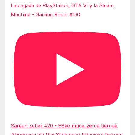
La cagada de PlayStation, GTA VI y la Steam
Machine - Gaming Room #130
Sarean Zehar 420 - EBko muga-zerga berriak
AliExpressi eta PlayStationeko bideojoko fisikoen