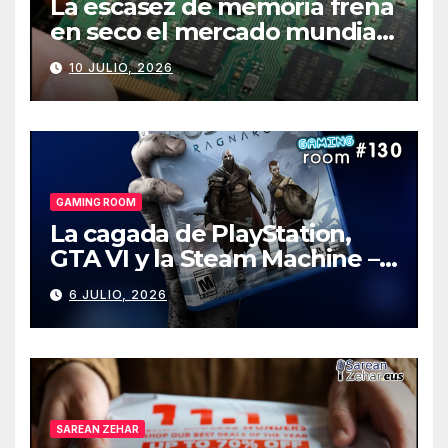
La escasez de memoria frena
en seco el mercado mundial
de PCs
10 JULIO, 2026
GAMING ROOM
La cagada de PlayStation,
GTA VI y la Steam Machine –
Gaming Room #130
6 JULIO, 2026
SAREAN ZEHAR