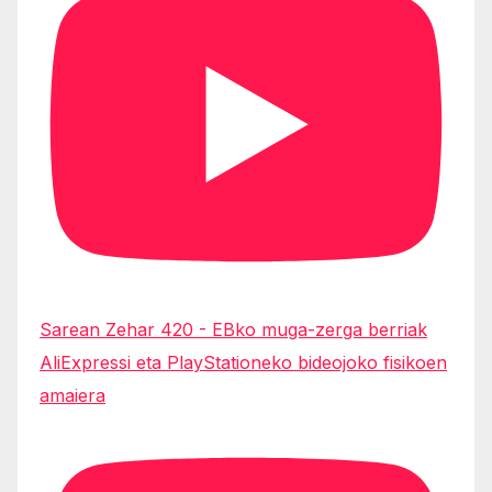
Sarean Zehar 420 - EBko muga-zerga berriak
AliExpressi eta PlayStationeko bideojoko fisikoen
amaiera