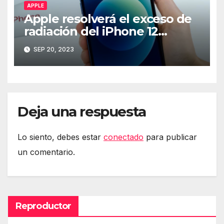
APPLE
Apple resolverá el exceso de
radiación del iPhone 12
mediante software
SEP 20, 2023
Deja una respuesta
Lo siento, debes estar
conectado
para publicar
un comentario.
Reproductor