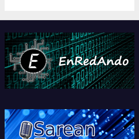
betiko zigorra
Androidengatik eta
PlayStationeko bideojoko
fisikoen amaiera