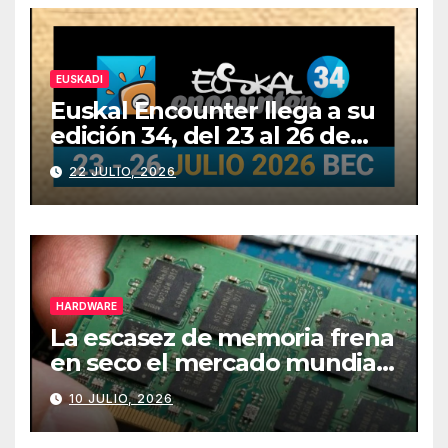
EUSKADI
Euskal Encounter llega a su
edición 34, del 23 al 26 de
julio
22 JULIO, 2026
HARDWARE
La escasez de memoria frena
en seco el mercado mundial
de PCs
10 JULIO, 2026