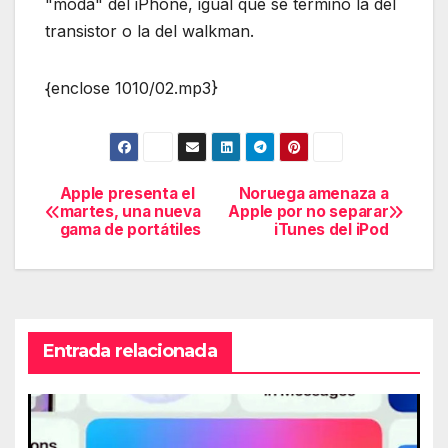
"moda" del iPhone, igual que se terminó la del
transistor o la del walkman.
{enclose 1010/02.mp3}
Apple presenta el
Noruega amenaza a
Navegación
martes, una nueva
Apple por no separar
gama de portátiles
iTunes del iPod
de
entradas
Entrada relacionada