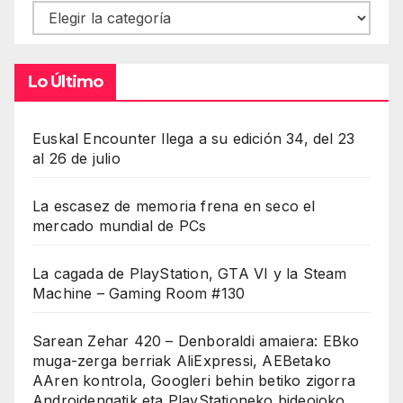
Contenidos
Lo Último
Euskal Encounter llega a su edición 34, del 23
al 26 de julio
La escasez de memoria frena en seco el
mercado mundial de PCs
La cagada de PlayStation, GTA VI y la Steam
Machine – Gaming Room #130
Sarean Zehar 420 – Denboraldi amaiera: EBko
muga-zerga berriak AliExpressi, AEBetako
AAren kontrola, Googleri behin betiko zigorra
Androidengatik eta PlayStationeko bideojoko