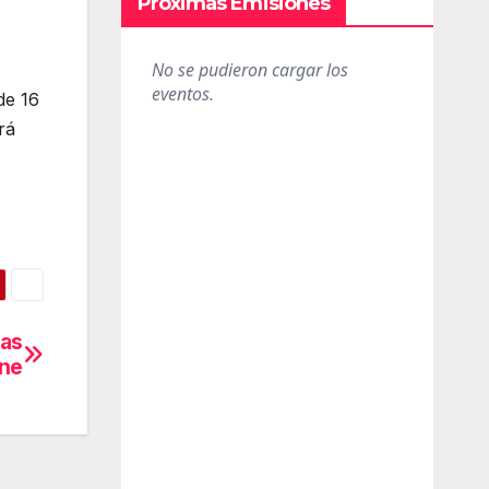
Próximas Emisiones
de 16
rá
ras
one