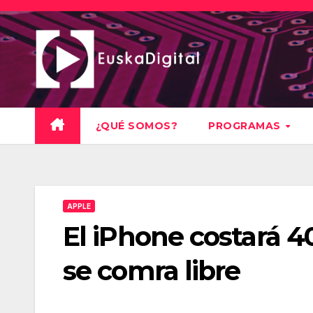
Saltar
al
contenido
¿QUÉ SOMOS?
PROGRAMAS
APPLE
El iPhone costará 4
se comra libre