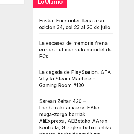
Lo Último
Euskal Encounter llega a su
edición 34, del 23 al 26 de julio
La escasez de memoria frena
en seco el mercado mundial de
PCs
La cagada de PlayStation, GTA
VI y la Steam Machine –
Gaming Room #130
Sarean Zehar 420 –
Denboraldi amaiera: EBko
muga-zerga berriak
AliExpressi, AEBetako AAren
kontrola, Googleri behin betiko
zigorra Androidengatik eta