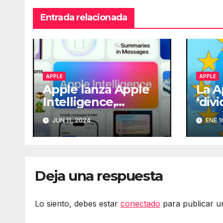
Entrada relacionada
APPLE
APPLE
Apple lanza Apple
La A
Intelligence,
‘divi
integrando
para
JUN 11, 2024
ENE 1
ChatGPT en Siri
tien
en i
Deja una respuesta
Lo siento, debes estar
conectado
para publicar u