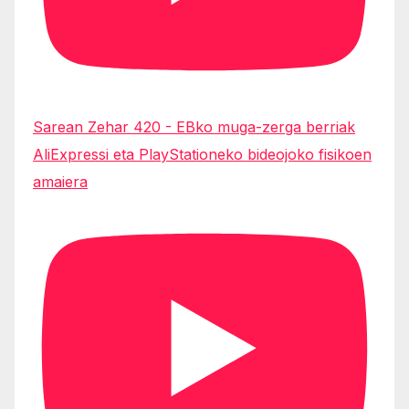
Sarean Zehar 420 - EBko muga-zerga berriak
AliExpressi eta PlayStationeko bideojoko fisikoen
amaiera