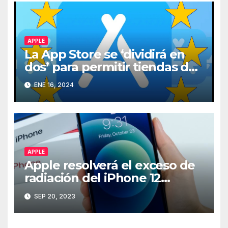
APPLE
La App Store se ‘dividirá en
dos’ para permitir tiendas de
terceros en iPhone en la UE
ENE 16, 2024
APPLE
Apple resolverá el exceso de
radiación del iPhone 12
mediante software
SEP 20, 2023