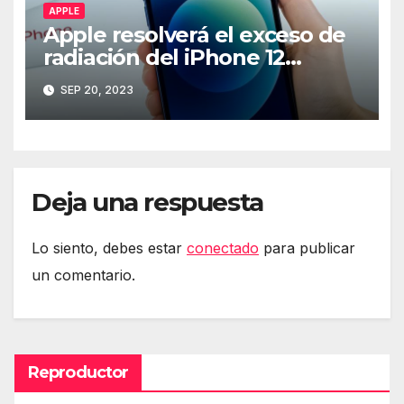
APPLE
Apple resolverá el exceso de
radiación del iPhone 12
mediante software
SEP 20, 2023
Deja una respuesta
Lo siento, debes estar
conectado
para publicar
un comentario.
Reproductor