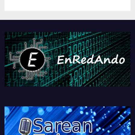
betiko zigorra
Androidengatik eta
PlayStationeko bideojoko
fisikoen amaiera