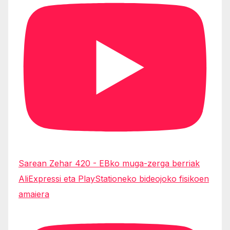
Sarean Zehar 420 - EBko muga-zerga berriak
AliExpressi eta PlayStationeko bideojoko fisikoen
amaiera