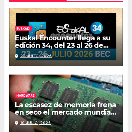
EUSKADI
Euskal Encounter llega a su
edición 34, del 23 al 26 de
julio
22 JULIO, 2026
HARDWARE
La escasez de memoria frena
en seco el mercado mundial
de PCs
10 JULIO, 2026