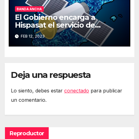
BANDA ANCHA
El Gobierno encarga a
Hispasat el servicio de
Internet rápido por satélite
FEB 12, 2023
Deja una respuesta
Lo siento, debes estar
conectado
para publicar
un comentario.
Reproductor