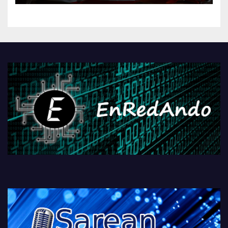
kontrola, Googleri behin
betiko zigorra
Androidengatik eta
PlayStationeko bideojoko
fisikoen amaiera