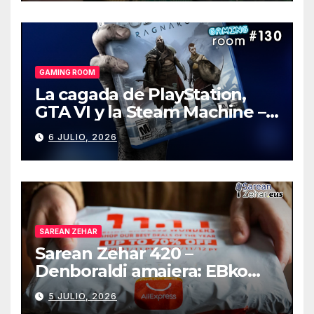
GAMING ROOM
La cagada de PlayStation,
GTA VI y la Steam Machine –
Gaming Room #130
6 JULIO, 2026
SAREAN ZEHAR
Sarean Zehar 420 –
Denboraldi amaiera: EBko
muga-zerga berriak
5 JULIO, 2026
AliExpressi, AEBetako AAren