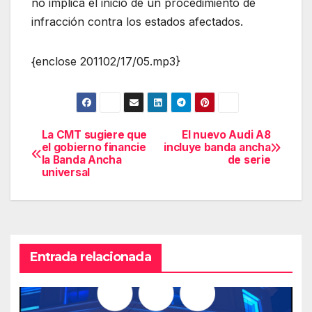
no implica el inicio de un procedimiento de
infracción contra los estados afectados.
{enclose 201102/17/05.mp3}
La CMT sugiere que
El nuevo Audi A8
Navegación
el gobierno financie
incluye banda ancha
la Banda Ancha
de serie
de
universal
entradas
Entrada relacionada