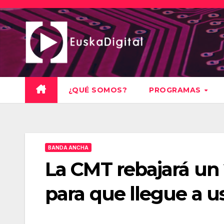
Saltar
al
contenido
¿QUÉ SOMOS?
PROGRAMAS
BANDA ANCHA
La CMT rebajará un 
para que llegue a u