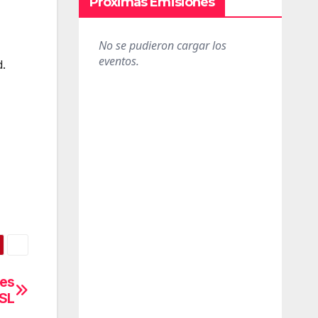
Próximas Emisiones
d.
res
DSL