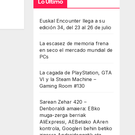
Lo Último
Euskal Encounter llega a su
edición 34, del 23 al 26 de julio
La escasez de memoria frena
en seco el mercado mundial de
PCs
La cagada de PlayStation, GTA
VI y la Steam Machine –
Gaming Room #130
Sarean Zehar 420 –
Denboraldi amaiera: EBko
muga-zerga berriak
AliExpressi, AEBetako AAren
kontrola, Googleri behin betiko
zigorra Androidengatik eta