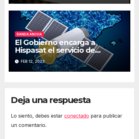
BANDA ANCHA
El Gobierno encarga a
Hispasat el servicio de
Internet rápido por satélite
FEB 12, 2023
Deja una respuesta
Lo siento, debes estar
conectado
para publicar
un comentario.