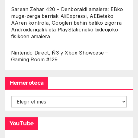
Sarean Zehar 420 – Denboraldi amaiera: EBko
muga-zerga berriak AliExpressi, AEBetako
AAren kontrola, Googleri behin betiko zigorra
Androidengatik eta PlayStationeko bideojoko
fisikoen amaiera
Nintendo Direct, Ñ3 y Xbox Showcase –
Gaming Room #129
Hemeroteca
Hemeroteca
YouTube