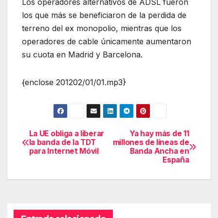
Los operadores alternativos de ADSL fueron
los que más se beneficiaron de la perdida de
terreno del ex monopolio, mientras que los
operadores de cable únicamente aumentaron
su cuota en Madrid y Barcelona.
{enclose 201202/01/01.mp3}
La UE obliga a liberar
Ya hay más de 11
Navegación
la banda de la TDT
millones de líneas de
para Internet Móvil
Banda Ancha en
de
España
entradas