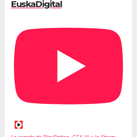
EuskaDigital
La cagada de PlayStation, GTA VI y la Steam