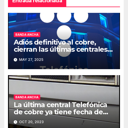
Entrada relacionada
BANDA ANCHA
Adiós definitivo al cobre,
cierran las últimas centrales
en España
MAY 27, 2025
BANDA ANCHA
La última central Telefónica
de cobre ya tiene fecha de
cierre
OCT 20, 2023