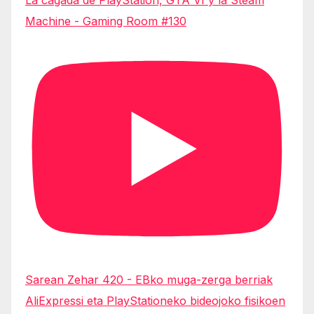
Machine - Gaming Room #130
Sarean Zehar 420 - EBko muga-zerga berriak
AliExpressi eta PlayStationeko bideojoko fisikoen