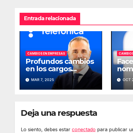
Entrada relacionada
CAMBIOS EN EMPRESAS
CAMBIOS
Profundos cambios
Face
en los cargos
nomb
directivos de
comp
MAR 7, 2025
OCT 2
Telefónica
Deja una respuesta
Lo siento, debes estar
conectado
para publicar u