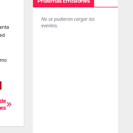
Próximas Emisiones
inta
red
omo
 de
les