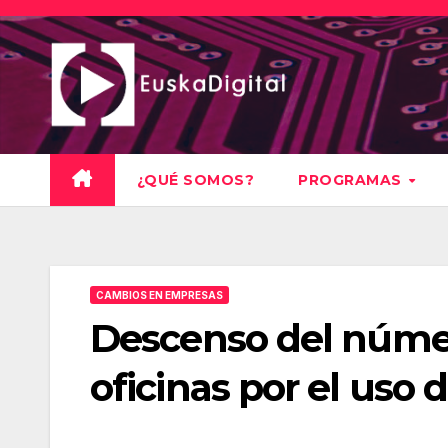
Saltar
al
contenido
¿QUÉ SOMOS?
PROGRAMAS
CAMBIOS EN EMPRESAS
Descenso del número
oficinas por el uso 