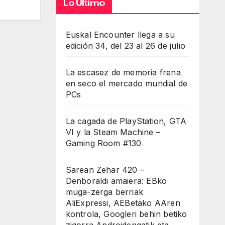
Lo Último
Euskal Encounter llega a su
edición 34, del 23 al 26 de julio
La escasez de memoria frena
en seco el mercado mundial de
PCs
La cagada de PlayStation, GTA
VI y la Steam Machine –
Gaming Room #130
Sarean Zehar 420 –
Denboraldi amaiera: EBko
muga-zerga berriak
AliExpressi, AEBetako AAren
kontrola, Googleri behin betiko
zigorra Androidengatik eta