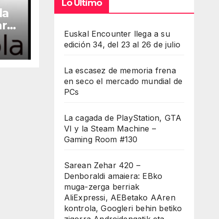
Lo Último
la
arca
Euskal Encounter llega a su
edición 34, del 23 al 26 de julio
La escasez de memoria frena
en seco el mercado mundial de
PCs
La cagada de PlayStation, GTA
VI y la Steam Machine –
Gaming Room #130
Sarean Zehar 420 –
Denboraldi amaiera: EBko
muga-zerga berriak
AliExpressi, AEBetako AAren
kontrola, Googleri behin betiko
zigorra Androidengatik eta