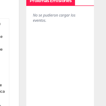
Próximas Emisiones
u
e
se
ue
ue
ica
,