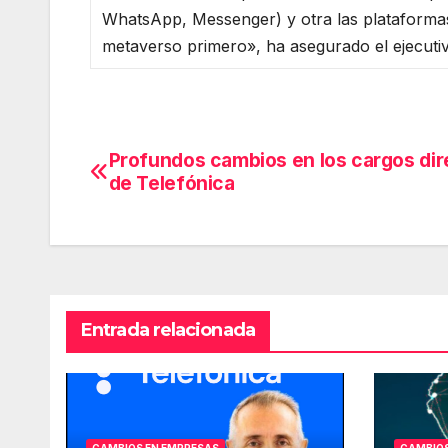
WhatsApp, Messenger) y otra las plataformas
metaverso primero», ha asegurado el ejecuti
Profundos cambios en los cargos dir
Navegación
de Telefónica
de
entradas
Entrada relacionada