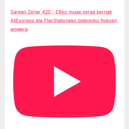
Sarean Zehar 420 - EBko muga-zerga berriak
AliExpressi eta PlayStationeko bideojoko fisikoen
amaiera