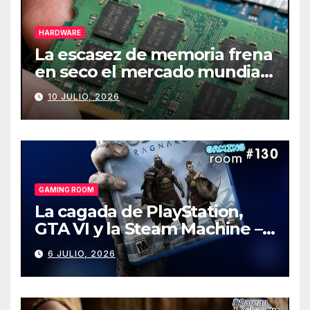
HARDWARE
La escasez de memoria frena
en seco el mercado mundial
de PCs
10 JULIO, 2026
GAMING ROOM
La cagada de PlayStation,
GTA VI y la Steam Machine –
Gaming Room #130
6 JULIO, 2026