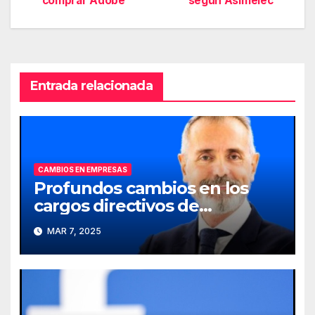
comprar Adobe
según Asimelec
de
entradas
Entrada relacionada
CAMBIOS EN EMPRESAS
Profundos cambios en los
cargos directivos de
Telefónica
MAR 7, 2025