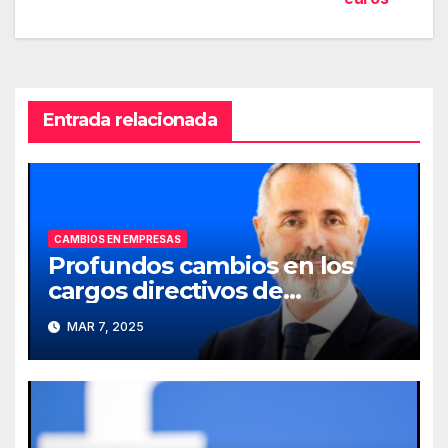
entradas
Entrada relacionada
CAMBIOS EN EMPRESAS
Profundos cambios en los
cargos directivos de
Telefónica
MAR 7, 2025