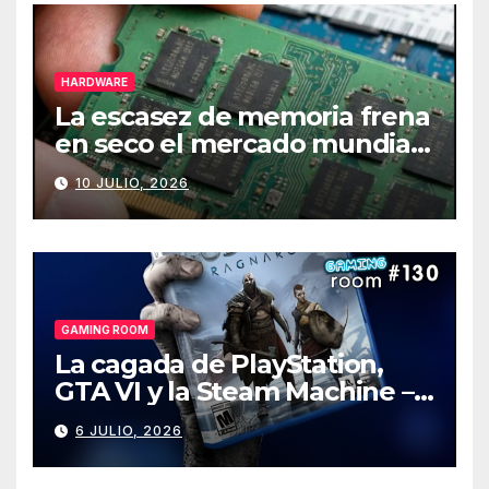
HARDWARE
La escasez de memoria frena
en seco el mercado mundial
de PCs
10 JULIO, 2026
GAMING ROOM
La cagada de PlayStation,
GTA VI y la Steam Machine –
Gaming Room #130
6 JULIO, 2026