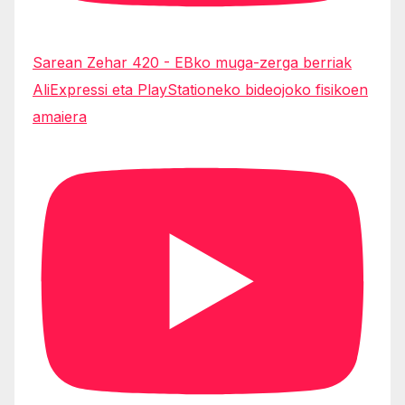
Sarean Zehar 420 - EBko muga-zerga berriak
AliExpressi eta PlayStationeko bideojoko fisikoen
amaiera