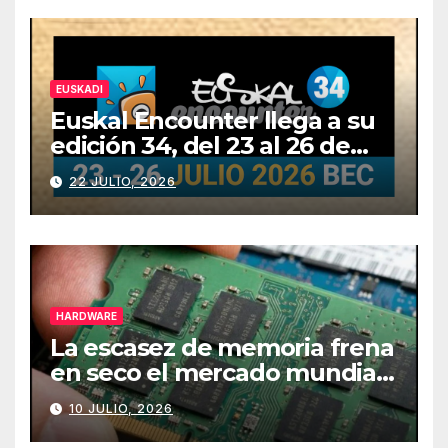
EUSKADI
Euskal Encounter llega a su
edición 34, del 23 al 26 de
julio
22 JULIO, 2026
HARDWARE
La escasez de memoria frena
en seco el mercado mundial
de PCs
10 JULIO, 2026