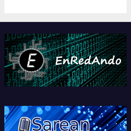
kontrola, Googleri behin
betiko zigorra
Androidengatik eta
PlayStationeko bideojoko
fisikoen amaiera