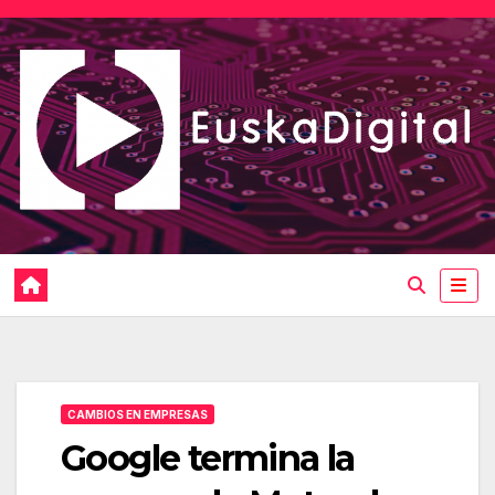
Saltar
al
contenido
CAMBIOS EN EMPRESAS
Google termina la