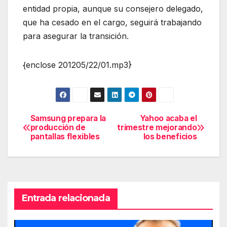
entidad propia, aunque su consejero delegado,
que ha cesado en el cargo, seguirá trabajando
para asegurar la transición.
{enclose 201205/22/01.mp3}
Samsung prepara la
Yahoo acaba el
Navegación
producción de
trimestre mejorando
pantallas flexibles
los beneficios
de
entradas
Entrada relacionada