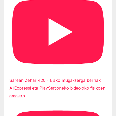
Sarean Zehar 420 - EBko muga-zerga berriak
AliExpressi eta PlayStationeko bideojoko fisikoen
amaiera