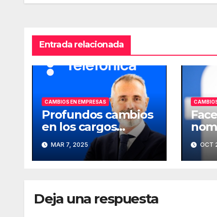
entradas
Entrada relacionada
CAMBIOS EN EMPRESAS
CAMBIOS
Profundos cambios
Face
en los cargos
nomb
directivos de
comp
MAR 7, 2025
OCT 2
Telefónica
Deja una respuesta