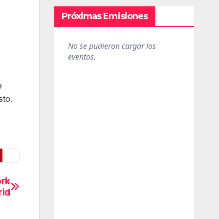
Próximas Emisiones
e
sto.
ork
rid