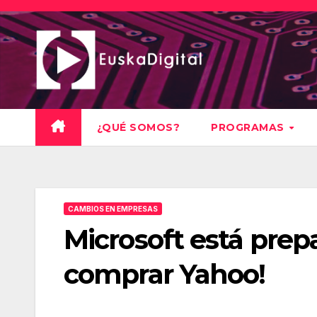
Saltar
al
contenido
¿QUÉ SOMOS?
PROGRAMAS
CAMBIOS EN EMPRESAS
Microsoft está prep
comprar Yahoo!