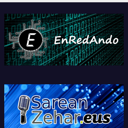
PlayStationeko bideojoko
fisikoen amaiera