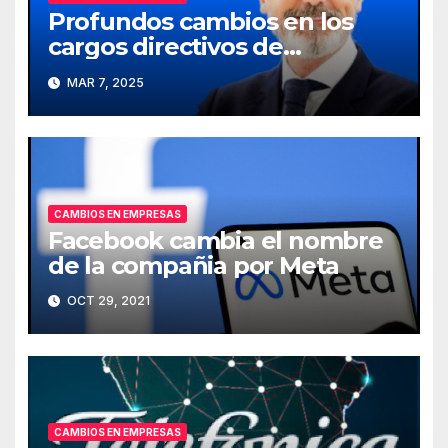
Profundos cambios en los
cargos directivos de
Telefónica
MAR 7, 2025
CAMBIOS EN EMPRESAS
Facebook cambia el nombre
de la compañia por Meta
OCT 29, 2021
CAMBIOS EN EMPRESAS