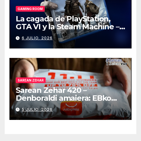
GAMING ROOM
La cagada de PlayStation,
GTA VI y la Steam Machine –
Gaming Room #130
6 JULIO, 2026
SAREAN ZEHAR
Sarean Zehar 420 –
Denboraldi amaiera: EBko
muga-zerga berriak
5 JULIO, 2026
AliExpressi, AEBetako AAren
kontrola, Googleri behin
betiko zigorra
Androidengatik eta