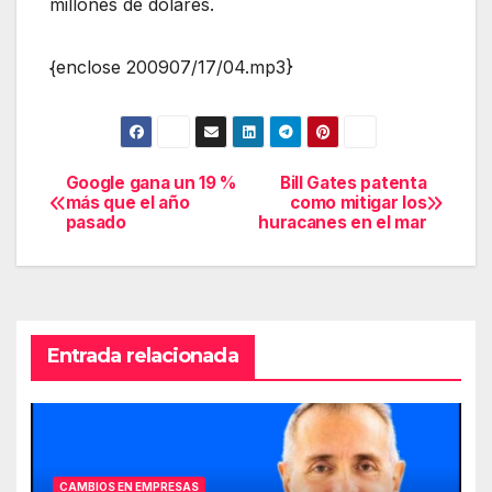
millones de dólares.
{enclose 200907/17/04.mp3}
Google gana un 19 %
Bill Gates patenta
Navegación
más que el año
como mitigar los
pasado
huracanes en el mar
de
entradas
Entrada relacionada
CAMBIOS EN EMPRESAS