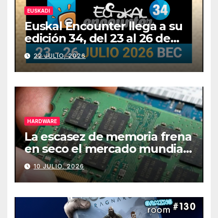
EUSKADI
Euskal Encounter llega a su
edición 34, del 23 al 26 de
julio
22 JULIO, 2026
HARDWARE
La escasez de memoria frena
en seco el mercado mundial
de PCs
10 JULIO, 2026