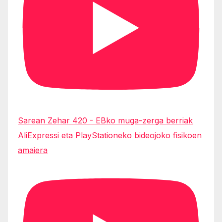
Sarean Zehar 420 - EBko muga-zerga berriak
AliExpressi eta PlayStationeko bideojoko fisikoen
amaiera