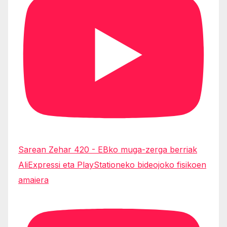
Sarean Zehar 420 - EBko muga-zerga berriak
AliExpressi eta PlayStationeko bideojoko fisikoen
amaiera