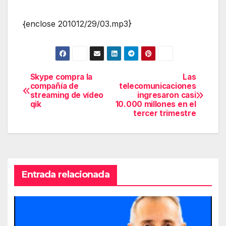
{enclose 201012/29/03.mp3}
Skype compra la
Las
Navegación
compañía de
telecomunicaciones
streaming de vídeo
ingresaron casi
de
qik
10.000 millones en el
tercer trimestre
entradas
Entrada relacionada