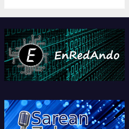
betiko zigorra
Androidengatik eta
PlayStationeko bideojoko
fisikoen amaiera