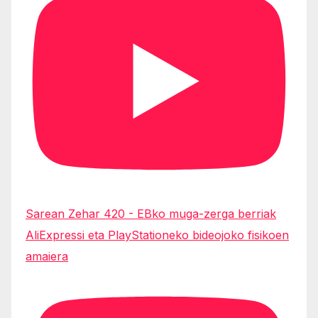
Sarean Zehar 420 - EBko muga-zerga berriak
AliExpressi eta PlayStationeko bideojoko fisikoen
amaiera