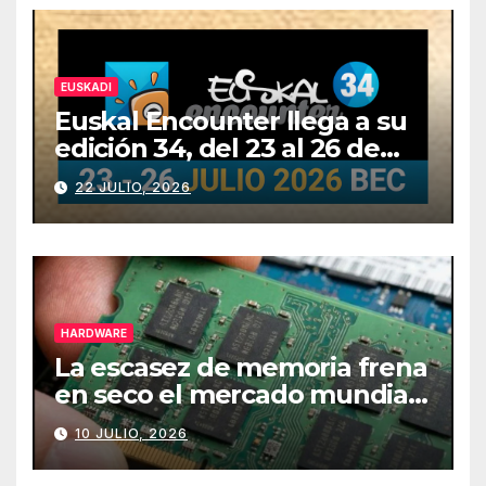
EUSKADI
Euskal Encounter llega a su
edición 34, del 23 al 26 de
julio
22 JULIO, 2026
HARDWARE
La escasez de memoria frena
en seco el mercado mundial
de PCs
10 JULIO, 2026