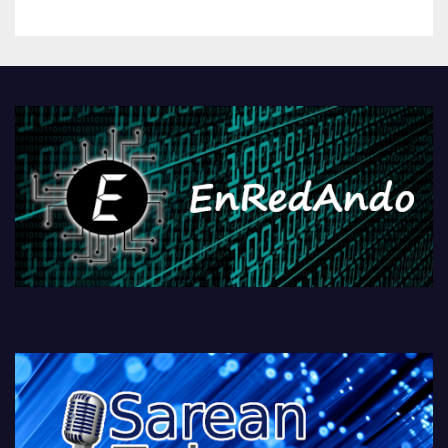
betiko zigorra
Androidengatik eta
PlayStationeko bideojoko
fisikoen amaiera