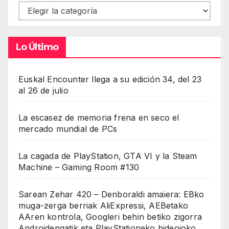
Contenidos
Lo Último
Euskal Encounter llega a su edición 34, del 23
al 26 de julio
La escasez de memoria frena en seco el
mercado mundial de PCs
La cagada de PlayStation, GTA VI y la Steam
Machine – Gaming Room #130
Sarean Zehar 420 – Denboraldi amaiera: EBko
muga-zerga berriak AliExpressi, AEBetako
AAren kontrola, Googleri behin betiko zigorra
Androidengatik eta PlayStationeko bideojoko