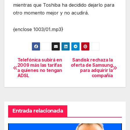
mientras que Toshiba ha decidido dejarlo para
otro momento mejor y no acudirá.
{enclose 1003/01.mp3}
Telefónica subirá en
Sandisk rechaza la
Navegación
2009 más las tarifas
oferta de Samsung
a quienes no tengan
para adquirir la
de
ADSL
compañía
entradas
Entrada relacionada