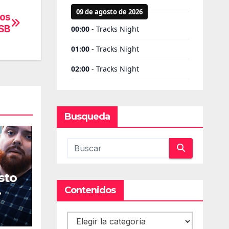
los
USB
Busqueda
sto
Contenidos
Contenidos