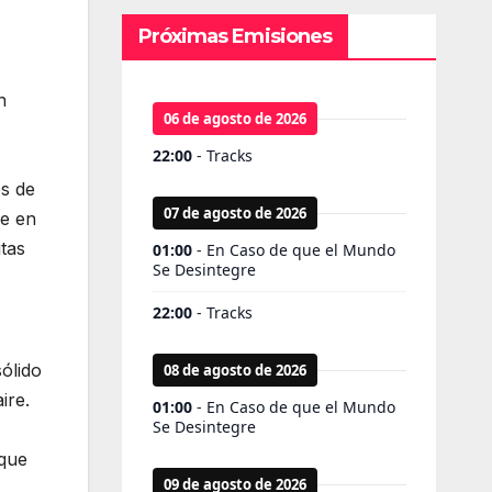
Próximas Emisiones
n
es de
se en
tas
ólido
ire.
 que