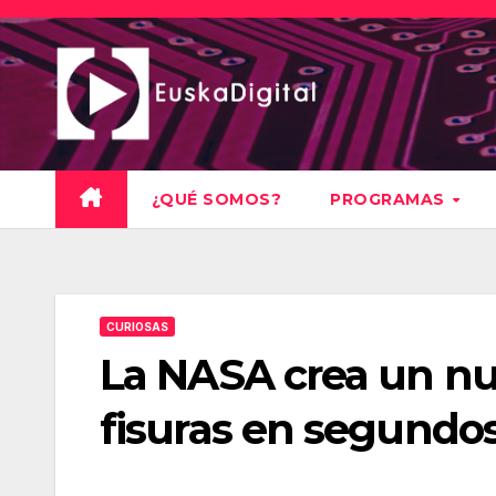
Saltar
al
contenido
¿QUÉ SOMOS?
PROGRAMAS
CURIOSAS
La NASA crea un nue
fisuras en segundo