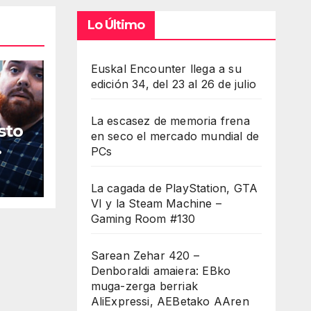
Lo Último
umen.
Euskal Encounter llega a su
edición 34, del 23 al 26 de julio
La escasez de memoria frena
sto
en seco el mercado mundial de
PCs
La cagada de PlayStation, GTA
VI y la Steam Machine –
Gaming Room #130
Sarean Zehar 420 –
Denboraldi amaiera: EBko
muga-zerga berriak
AliExpressi, AEBetako AAren