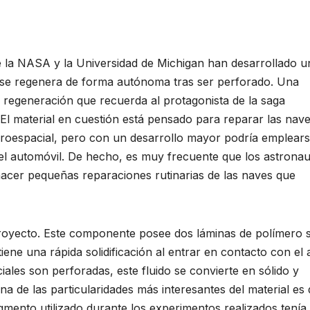
de la NASA y la Universidad de Michigan han desarrollado u
 se regenera de forma autónoma tras ser perforado. Una
 regeneración que recuerda al protagonista de la saga
. El material en cuestión está pensado para reparar las nav
eroespacial, pero con un desarrollo mayor podría emplear
 del automóvil. De hecho, es muy frecuente que los astronau
acer pequeñas reparaciones rutinarias de las naves que
proyecto. Este componente posee dos láminas de polímero s
tiene una rápida solidificación al entrar en contacto con el a
ales son perforadas, este fluido se convierte en sólido y
na de las particularidades más inte resantes del material es
mento utilizado durante los experimentos realizados tenía