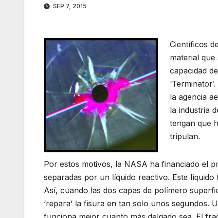
SEP 7, 2015
Científicos 
material que
capacidad de
‘Terminator’
la agencia a
la industria
tengan que h
tripulan.
Por estos motivos, la NASA ha financiado el 
separadas por un líquido reactivo. Este líquido 
Así, cuando las dos capas de polímero superfici
‘repara’ la fisura en tan solo unos segundos. U
funciona mejor cuanto más delgado sea. El frag