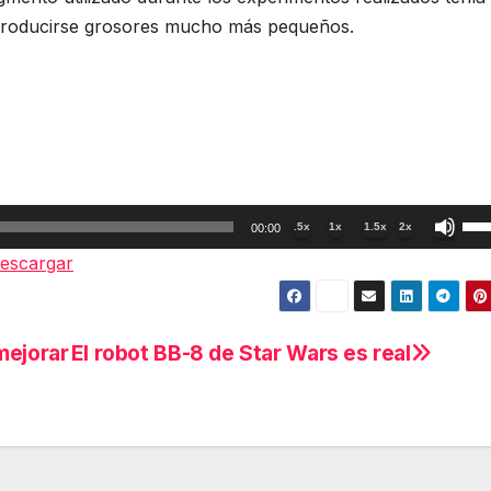
 producirse grosores mucho más pequeños.
Util
.5x
1x
1.5x
2x
00:00
las
escargar
tec
de
fle
mejorar
El robot BB-8 de Star Wars es real
arr
par
aum
o
dis